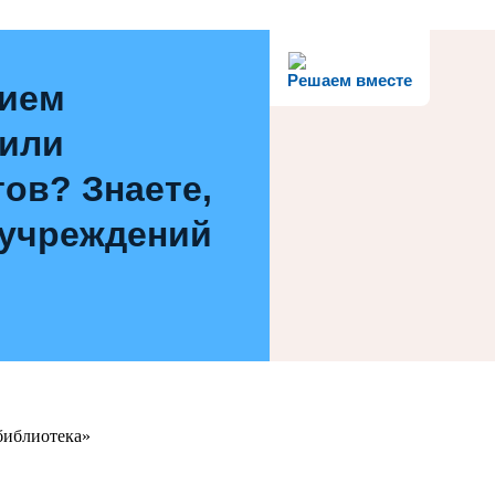
Решаем вместе
нием
 или
ов? Знаете,
 учреждений
библиотека»