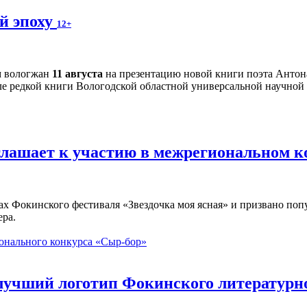
й эпоху
12+
м вологжан
11 августа
на презентацию новой книги поэта Антон
ле редкой книги Вологодской областной универсальной научной б
глашает к участию в межрегиональном 
ах Фокинского фестиваля «Звездочка моя ясная» и призвано по
ера.
онального конкурса «Сыр-бор»
 лучший логотип Фокинского литературн