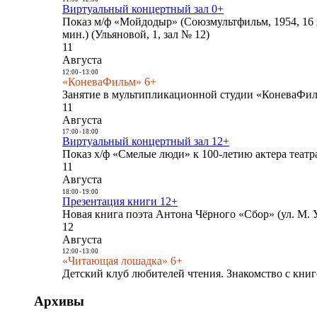
Виртуальный концертный зал 0+
Показ м/ф «Мойдодыр» (Союзмультфильм, 1954, 16 
мин.) (Ульяновой, 1, зал № 12)
11
Августа
12:00
-
13:00
«КоневаФильм» 6+
Занятие в мультипликационной студии «КоневаФиль
11
Августа
17:00
-
18:00
Виртуальный концертный зал 12+
Показ х/ф «Смелые люди» к 100-летию актера театра
11
Августа
18:00
-
19:00
Презентация книги 12+
Новая книга поэта Антона Чёрного «Сбор» (ул. М. У
12
Августа
12:00
-
13:00
«Читающая лошадка» 6+
Детский клуб любителей чтения. Знакомство с книг
Архивы