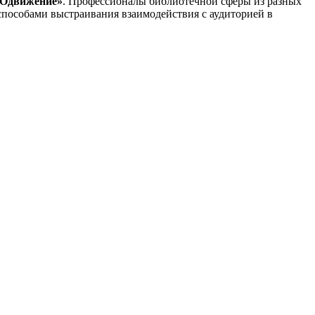
РОдвижение»
. Профессионалы библиотечной сферы из разных
способами выстраивания взаимодействия с аудиторией в