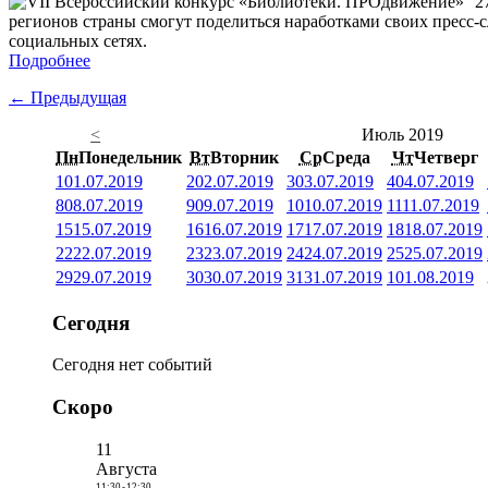
2
регионов страны смогут поделиться наработками своих пресс-
социальных сетях.
Подробнее
← Предыдущая
<
Июль 2019
Пн
Понедельник
Вт
Вторник
Ср
Среда
Чт
Четверг
1
01.07.2019
2
02.07.2019
3
03.07.2019
4
04.07.2019
8
08.07.2019
9
09.07.2019
10
10.07.2019
11
11.07.2019
15
15.07.2019
16
16.07.2019
17
17.07.2019
18
18.07.2019
22
22.07.2019
23
23.07.2019
24
24.07.2019
25
25.07.2019
29
29.07.2019
30
30.07.2019
31
31.07.2019
1
01.08.2019
Сегодня
Сегодня нет событий
Скоро
11
Августа
11:30
-
12:30