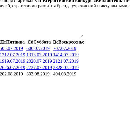
7 июля стартовал
VII Всероссийский конкурс «Библиотеки. П
служб, стратегиями развития бренда учреждений и актуальными 
>
Пт
Пятница
Сб
Суббота
Вс
Воскресенье
5
05.07.2019
6
06.07.2019
7
07.07.2019
12
12.07.2019
13
13.07.2019
14
14.07.2019
19
19.07.2019
20
20.07.2019
21
21.07.2019
26
26.07.2019
27
27.07.2019
28
28.07.2019
2
02.08.2019
3
03.08.2019
4
04.08.2019