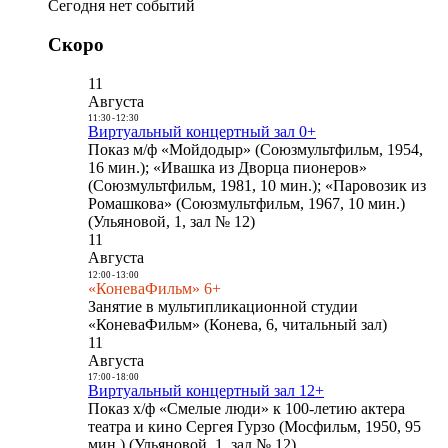
Сегодня нет событий
Скоро
11
Августа
11:30
-
12:30
Виртуальный концертный зал 0+
Показ м/ф «Мойдодыр» (Союзмультфильм, 1954,
16 мин.); «Ивашка из Дворца пионеров»
(Союзмультфильм, 1981, 10 мин.); «Паровозик из
Ромашкова» (Союзмультфильм, 1967, 10 мин.)
(Ульяновой, 1, зал № 12)
11
Августа
12:00
-
13:00
«КоневаФильм» 6+
Занятие в мультипликационной студии
«КоневаФильм» (Конева, 6, читальный зал)
11
Августа
17:00
-
18:00
Виртуальный концертный зал 12+
Показ х/ф «Смелые люди» к 100-летию актера
театра и кино Сергея Гурзо (Мосфильм, 1950, 95
мин.) (Ульяновой, 1, зал № 12)