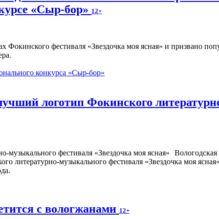
курсе «Сыр-бор»
12+
ах Фокинского фестиваля «Звездочка моя ясная» и призвано по
ера.
онального конкурса «Сыр-бор»
 лучший логотип Фокинского литературн
Вологодская 
кого литературно-музыкального фестиваля «Звездочка моя ясная
да.
етится с вологжанами
12+