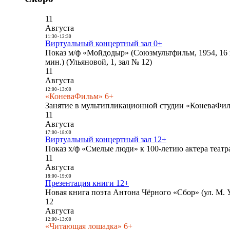
11
Августа
11:30
-
12:30
Виртуальный концертный зал 0+
Показ м/ф «Мойдодыр» (Союзмультфильм, 1954, 16 
мин.) (Ульяновой, 1, зал № 12)
11
Августа
12:00
-
13:00
«КоневаФильм» 6+
Занятие в мультипликационной студии «КоневаФиль
11
Августа
17:00
-
18:00
Виртуальный концертный зал 12+
Показ х/ф «Смелые люди» к 100-летию актера театра
11
Августа
18:00
-
19:00
Презентация книги 12+
Новая книга поэта Антона Чёрного «Сбор» (ул. М. У
12
Августа
12:00
-
13:00
«Читающая лошадка» 6+