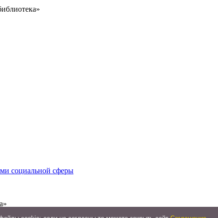
библиотека»
иями социальной сферы
а»