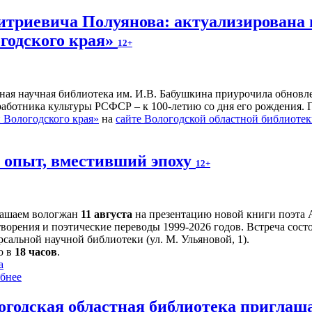
итриевича Полуянова: актуализирована 
годского края»
12+
ьная научная библиотека им. И.В. Бабушкина приурочила обнов
 работника культуры РСФСР – к 100‑летию со дня его рождения.
Вологодского края»
на
сайте Вологодской областной библиоте
й опыт, вместивший эпоху
12+
ашаем вологжан
11 августа
на презентацию новой книги поэта 
творения и поэтические переводы 1999-2026 годов. Встреча сост
сальной научной библиотеки (ул. М. Ульяновой, 1).
о в
18 часов
.
а
бнее
огодская областная библиотека приглаш