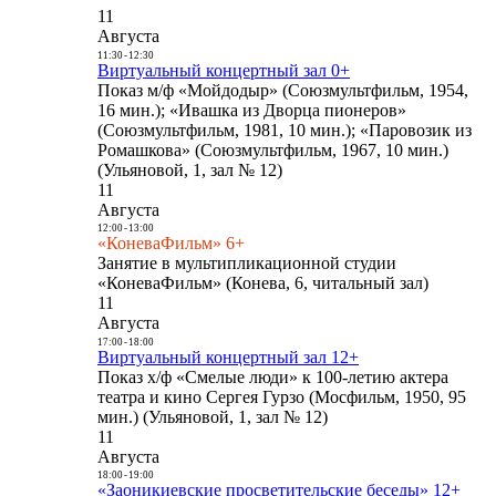
11
Августа
11:30
-
12:30
Виртуальный концертный зал 0+
Показ м/ф «Мойдодыр» (Союзмультфильм, 1954,
16 мин.); «Ивашка из Дворца пионеров»
(Союзмультфильм, 1981, 10 мин.); «Паровозик из
Ромашкова» (Союзмультфильм, 1967, 10 мин.)
(Ульяновой, 1, зал № 12)
11
Августа
12:00
-
13:00
«КоневаФильм» 6+
Занятие в мультипликационной студии
«КоневаФильм» (Конева, 6, читальный зал)
11
Августа
17:00
-
18:00
Виртуальный концертный зал 12+
Показ х/ф «Смелые люди» к 100-летию актера
театра и кино Сергея Гурзо (Мосфильм, 1950, 95
мин.) (Ульяновой, 1, зал № 12)
11
Августа
18:00
-
19:00
«Заоникиевские просветительские беседы» 12+