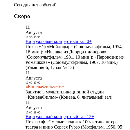
Сегодня нет событий
Скоро
11
Августа
11:30
-
12:30
Виртуальный концертный зал 0+
Показ м/ф «Мойдодыр» (Союзмультфильм, 1954,
16 мин.); «Ивашка из Дворца пионеров»
(Союзмультфильм, 1981, 10 мин.); «Паровозик из
Ромашкова» (Союзмультфильм, 1967, 10 мин.)
(Ульяновой, 1, зал № 12)
11
Августа
12:00
-
13:00
«КоневаФильм» 6+
Занятие в мультипликационной студии
«КоневаФильм» (Конева, 6, читальный зал)
11
Августа
17:00
-
18:00
Виртуальный концертный зал 12+
Показ х/ф «Смелые люди» к 100-летию актера
театра и кино Сергея Гурзо (Мосфильм, 1950, 95