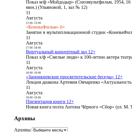
Показ м/ф «Мойдодыр» (Союзмультфильм, 1954, 16 
мин.) (Ульяновой, 1, зал № 12)
11
Августа
12:00
-
13:00
«КоневаФильм» 6+
Занятие в мультипликационной студии «КоневаФиль
11
Августа
17:00
-
18:00
Виртуальный концертный зал 12+
Показ х/ф «Смелые люди» к 100-летию актера театра
11
Августа
18:00
-
19:00
«Заоникиевские просветительские беседы» 12+
Лекция диакона Артемия Овчаренко «Актуальность 
11
Августа
18:00
-
19:00
Презентация книги 12+
Новая книга поэта Антона Чёрного «Сбор» (ул. М. У
Архивы
Архивы