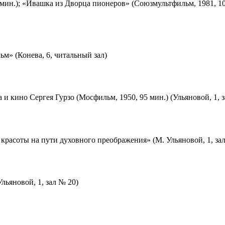
мин.); «Ивашка из Дворца пионеров» (Союзмультфильм, 1981, 10
м» (Конева, 6, читальный зал)
 и кино Сергея Гурзо (Мосфильм, 1950, 95 мин.) (Ульяновой, 1, 
красоты на пути духовного преображения» (М. Ульяновой, 1, за
льяновой, 1, зал № 20)