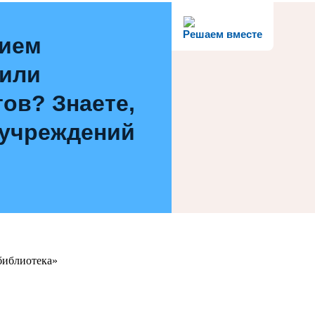
Решаем вместе
нием
 или
ов? Знаете,
 учреждений
библиотека»