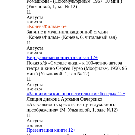
Ромашкова» (Союзмультфильм, 1967, 10 мин.)
(Ульяновой, 1, зал № 12)
11
Августа
12:00
-
13:00
«КоневаФильм» 6+
Занятие в мультипликационной студии
«КоневаФильм» (Конева, 6, читальный зал)
11
Августа
17:00
-
18:00
Виртуальный концертный зал 12+
Показ х/ф «Смелые люди» к 100-летию актера
театра и кино Сергея Гурзо (Мосфильм, 1950, 95
мин.) (Ульяновой, 1, зал № 12)
11
Августа
18:00
-
19:00
«Заоникиевские просветительские беседы» 12+
Лекция диакона Артемия Овчаренко
«Актуальность красоты на пути духовного
преображения» (М. Ульяновой, 1, зале №12)
11
Августа
18:00
-
19:00
Презентация книги 12+