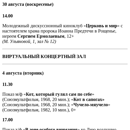
30 августа (воскресенье)
14.00
Молодежный дискуссионный киноклуб «
Церковь и мир
» с
настоятелем храма пророка Иоанна Предтечи в Рощенье,
иереем
Сергием Ермолаевым
, 12+
(М. Ульяновой, 1, зал № 12)
ВИРТУАЛЬНЫЙ КОНЦЕРТНЫЙ ЗАЛ
4 августа (вторник)
11.30
Показ м/ф «
Кот, который гулял сам по себе
»
(Союзмультфильм, 1968, 20 мин.); «
Кот в сапогах»
(Союзмультфильм, 1968, 20 мин.); «
Чучело-мяучело
»
(Союзмультфильм, 1982, 10 мин.), 0+
17.00
Показ х/ф «
В зоне особого внимания
» ко Дню воздушно-