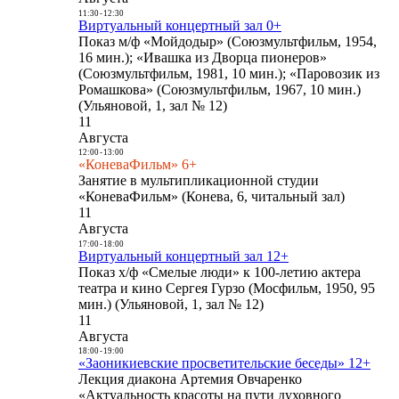
11:30
-
12:30
Виртуальный концертный зал 0+
Показ м/ф «Мойдодыр» (Союзмультфильм, 1954,
16 мин.); «Ивашка из Дворца пионеров»
(Союзмультфильм, 1981, 10 мин.); «Паровозик из
Ромашкова» (Союзмультфильм, 1967, 10 мин.)
(Ульяновой, 1, зал № 12)
11
Августа
12:00
-
13:00
«КоневаФильм» 6+
Занятие в мультипликационной студии
«КоневаФильм» (Конева, 6, читальный зал)
11
Августа
17:00
-
18:00
Виртуальный концертный зал 12+
Показ х/ф «Смелые люди» к 100-летию актера
театра и кино Сергея Гурзо (Мосфильм, 1950, 95
мин.) (Ульяновой, 1, зал № 12)
11
Августа
18:00
-
19:00
«Заоникиевские просветительские беседы» 12+
Лекция диакона Артемия Овчаренко
«Актуальность красоты на пути духовного