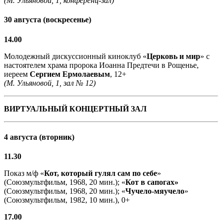
(М. Ульяновой, 1, конференц-зал)
30 августа (воскресенье)
14.00
Молодежный дискуссионный киноклуб «
Церковь и мир
» с
настоятелем храма пророка Иоанна Предтечи в Рощенье,
иереем
Сергием Ермолаевым
, 12+
(М. Ульяновой, 1, зал № 12)
ВИРТУАЛЬНЫЙ КОНЦЕРТНЫЙ ЗАЛ
4 августа (вторник)
11.30
Показ м/ф «
Кот, который гулял сам по себе
»
(Союзмультфильм, 1968, 20 мин.); «
Кот в сапогах»
(Союзмультфильм, 1968, 20 мин.); «
Чучело-мяучело
»
(Союзмультфильм, 1982, 10 мин.), 0+
17.00