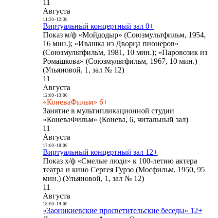
11
Августа
11:30
-
12:30
Виртуальный концертный зал 0+
Показ м/ф «Мойдодыр» (Союзмультфильм, 1954,
16 мин.); «Ивашка из Дворца пионеров»
(Союзмультфильм, 1981, 10 мин.); «Паровозик из
Ромашкова» (Союзмультфильм, 1967, 10 мин.)
(Ульяновой, 1, зал № 12)
11
Августа
12:00
-
13:00
«КоневаФильм» 6+
Занятие в мультипликационной студии
«КоневаФильм» (Конева, 6, читальный зал)
11
Августа
17:00
-
18:00
Виртуальный концертный зал 12+
Показ х/ф «Смелые люди» к 100-летию актера
театра и кино Сергея Гурзо (Мосфильм, 1950, 95
мин.) (Ульяновой, 1, зал № 12)
11
Августа
18:00
-
19:00
«Заоникиевские просветительские беседы» 12+