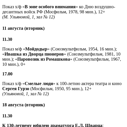
Показ х/ф «
В зоне особого внимания
» ко Дню воздушно-
десантных войск РФ (Мосфильм, 1978, 98 мин.), 12+
(М. Ульяновой, 1, зал № 12)
11 августа (вторник)
11.30
Показ м/ф «
Мойдодыр
» (Союзмультфильм, 1954, 16 мин.);
«
Ивашка из Дворца пионеров
» (Союзмультфильм, 1981, 10
мин.); «
Паровозик из Ромашкова
» (Союзмультфильм, 1967,
10 мин.), 0+
17.00
Показ х/ф «
Смелые люди
» к 100-летию актера театра и кино
Сергея Гурзо
(Мосфильм, 1950, 95 мин.), 12+
(Ульяновой, 1, зал № 12)
18 августа (вторник)
11.30
К 130-летнему юбилею драматурга
Е.Л. Шварца
: