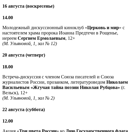
16 августа (воскресенье)
14.00
Молодежный дискуссионный киноклуб «
Церковь и мир
» с
настоятелем храма пророка Иоанна Предтечи в Рощенье,
иереем
Сергием Ермолаевым
, 12+
(М. Ульяновой, 1, зал № 12)
20 августа (четверг)
18.00
Встреча-дискуссия с членом Союза писателей и Союза
журналистов России, прозаиком, литературоведом
Николаем
Васильевым
«Жгучая тайна поэзии Николая Рубцова»
(г.
Вельск), 12+
(М. Ульяновой, 1, зал № 2)
22 августа (суббота)
12.00
Акция «
Три цвета России
» ко
Дню Государственного флага