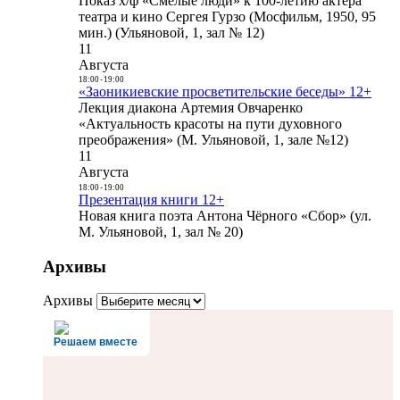
Показ х/ф «Смелые люди» к 100-летию актера
театра и кино Сергея Гурзо (Мосфильм, 1950, 95
мин.) (Ульяновой, 1, зал № 12)
11
Августа
18:00
-
19:00
«Заоникиевские просветительские беседы» 12+
Лекция диакона Артемия Овчаренко
«Актуальность красоты на пути духовного
преображения» (М. Ульяновой, 1, зале №12)
11
Августа
18:00
-
19:00
Презентация книги 12+
Новая книга поэта Антона Чёрного «Сбор» (ул.
М. Ульяновой, 1, зал № 20)
Архивы
Архивы
Решаем вместе