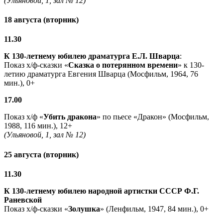
(Ульяновой, 1, зал № 12)
18 августа (вторник)
11.30
К 130-летнему юбилею драматурга
Е.Л. Шварца
:
Показ х/ф-сказки «
Сказка о потерянном времени
» к 130-
летию драматурга Евгения Шварца (Мосфильм, 1964, 76
мин.), 0+
17.00
Показ х/ф «
Убить дракона
» по пьесе «Дракон» (Мосфильм,
1988, 116 мин.), 12+
(Ульяновой, 1, зал № 12)
25 августа (вторник)
11.30
К 130-летнему юбилею народной артистки СССР Ф.Г.
Раневской
Показ х/ф-сказки «
Золушка
» (Ленфильм, 1947, 84 мин.), 0+