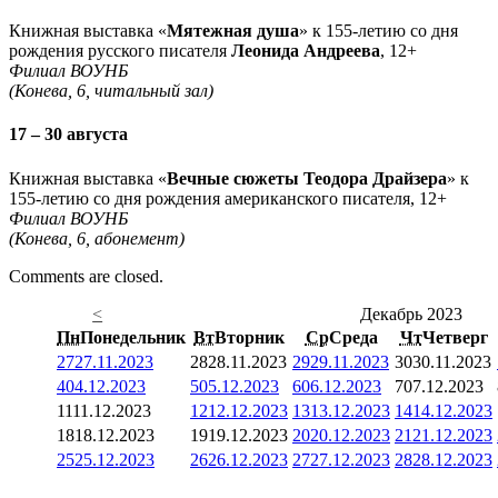
Книжная выставка «
Мятежная душа
» к 155-летию со дня
рождения русского писателя
Леонида Андреева
, 12+
Филиал ВОУНБ
(Конева, 6, читальный зал)
17 – 30 августа
Книжная выставка «
Вечные сюжеты Теодора Драйзера
» к
155-летию со дня рождения американского писателя, 12+
Филиал ВОУНБ
(Конева, 6, абонемент)
Comments are closed.
<
Декабрь 2023
Пн
Понедельник
Вт
Вторник
Ср
Среда
Чт
Четверг
27
27.11.2023
28
28.11.2023
29
29.11.2023
30
30.11.2023
4
04.12.2023
5
05.12.2023
6
06.12.2023
7
07.12.2023
11
11.12.2023
12
12.12.2023
13
13.12.2023
14
14.12.2023
18
18.12.2023
19
19.12.2023
20
20.12.2023
21
21.12.2023
25
25.12.2023
26
26.12.2023
27
27.12.2023
28
28.12.2023