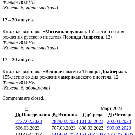
Филиал ВОУНБ
(Конева, 6, читальный зал)
17 – 30 августа
Книжная выставка «
Мятежная душа
» к 155-летию со дня
рождения русского писателя
Леонида Андреева
, 12+
Филиал ВОУНБ
(Конева, 6, читальный зал)
17 – 30 августа
Книжная выставка «
Вечные сюжеты Теодора Драйзера
» к
155-летию со дня рождения американского писателя, 12+
Филиал ВОУНБ
(Конева, 6, абонемент)
Comments are closed.
<
Март 2023
Пн
Понедельник
Вт
Вторник
Ср
Среда
Чт
Четверг
27
27.02.2023
28
28.02.2023
1
01.03.2023
2
02.03.2023
6
06.03.2023
7
07.03.2023
8
08.03.2023
9
09.03.2023
13
13.03.2023
14
14.03.2023
15
15.03.2023
16
16.03.2023