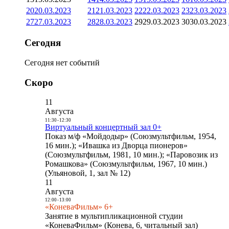
20
20.03.2023
21
21.03.2023
22
22.03.2023
23
23.03.2023
27
27.03.2023
28
28.03.2023
29
29.03.2023
30
30.03.2023
Сегодня
Сегодня нет событий
Скоро
11
Августа
11:30
-
12:30
Виртуальный концертный зал 0+
Показ м/ф «Мойдодыр» (Союзмультфильм, 1954,
16 мин.); «Ивашка из Дворца пионеров»
(Союзмультфильм, 1981, 10 мин.); «Паровозик из
Ромашкова» (Союзмультфильм, 1967, 10 мин.)
(Ульяновой, 1, зал № 12)
11
Августа
12:00
-
13:00
«КоневаФильм» 6+
Занятие в мультипликационной студии
«КоневаФильм» (Конева, 6, читальный зал)