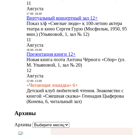
11
Августа
17:00
-
18:00
Виртуальный концертный зал 12+
Показ х/ф «Смелые люди» к 100-летию актера
театра и кино Сергея Гурзо (Мосфильм, 1950, 95
мин.) (Ульяновой, 1, зал № 12)
11
Августа
18:00
-
19:00
Презентация книги 12+
Новая книга поэта Антона Чёрного «Сбор» (ул.
М. Ульяновой, 1, зал № 20)
12
Августа
12:00
-
13:00
«Читающая лошадка» 6+
Детский клуб любителей чтения. Знакомство с
книгой «Смешная сказка» Геннадия Цыферова
(Конева, 6, читальный зал)
Архивы
Архивы