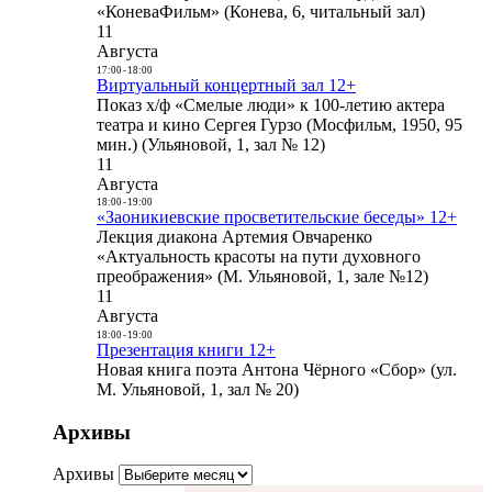
«КоневаФильм» (Конева, 6, читальный зал)
11
Августа
17:00
-
18:00
Виртуальный концертный зал 12+
Показ х/ф «Смелые люди» к 100-летию актера
театра и кино Сергея Гурзо (Мосфильм, 1950, 95
мин.) (Ульяновой, 1, зал № 12)
11
Августа
18:00
-
19:00
«Заоникиевские просветительские беседы» 12+
Лекция диакона Артемия Овчаренко
«Актуальность красоты на пути духовного
преображения» (М. Ульяновой, 1, зале №12)
11
Августа
18:00
-
19:00
Презентация книги 12+
Новая книга поэта Антона Чёрного «Сбор» (ул.
М. Ульяновой, 1, зал № 20)
Архивы
Архивы