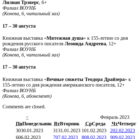
Лилиан Трэверс
, 6+
Филиал ВОУНБ
(Конева, 6, читальный зал)
17 – 30 августа
Книжная выставка «
Мятежная душа
» к 155-летию со дня
рождения русского писателя
Леонида Андреева
, 12+
Филиал ВОУНБ
(Конева, 6, читальный зал)
17 – 30 августа
Книжная выставка «
Вечные сюжеты Теодора Драйзера
» к
155-летию со дня рождения американского писателя, 12+
Филиал ВОУНБ
(Конева, 6, абонемент)
Comments are closed.
<
Февраль 2023
Пн
Понедельник
Вт
Вторник
Ср
Среда
Чт
Четверг
30
30.01.2023
31
31.01.2023
1
01.02.2023
2
02.02.2023
6
06.02.2023
7
07.02.2023
8
08.02.2023
9
09.02.2023