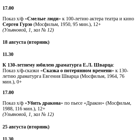
17.00
Показ х/ф «
Смелые люди
» к 100-летию актера театра и кино
Сергея Гурзо
(Мосфильм, 1950, 95 мин.), 12+
(Ульяновой, 1, зал № 12)
18 августа (вторник)
11.30
К 130-летнему юбилею драматурга
Е.Л. Шварца
:
Показ х/ф-сказки «
Сказка о потерянном времени
» к 130-
летию драматурга Евгения Шварца (Мосфильм, 1964, 76
мин.), 0+
17.00
Показ х/ф «
Убить дракона
» по пьесе «Дракон» (Мосфильм,
1988, 116 мин.), 12+
(Ульяновой, 1, зал № 12)
25 августа (вторник)
11.30