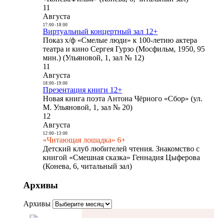
11
Августа
17:00
-
18:00
Виртуальный концертный зал 12+
Показ х/ф «Смелые люди» к 100-летию актера
театра и кино Сергея Гурзо (Мосфильм, 1950, 95
мин.) (Ульяновой, 1, зал № 12)
11
Августа
18:00
-
19:00
Презентация книги 12+
Новая книга поэта Антона Чёрного «Сбор» (ул.
М. Ульяновой, 1, зал № 20)
12
Августа
12:00
-
13:00
«Читающая лошадка» 6+
Детский клуб любителей чтения. Знакомство с
книгой «Смешная сказка» Геннадия Цыферова
(Конева, 6, читальный зал)
Архивы
Архивы