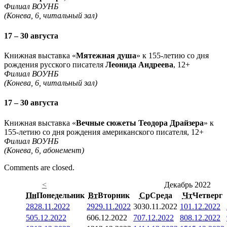
Филиал ВОУНБ
(Конева, 6, читальный зал)
17 – 30 августа
Книжная выставка «
Мятежная душа
» к 155-летию со дня
рождения русского писателя
Леонида Андреева
, 12+
Филиал ВОУНБ
(Конева, 6, читальный зал)
17 – 30 августа
Книжная выставка «
Вечные сюжеты Теодора Драйзера
» к
155-летию со дня рождения американского писателя, 12+
Филиал ВОУНБ
(Конева, 6, абонемент)
Comments are closed.
<
Декабрь 2022
Пн
Понедельник
Вт
Вторник
Ср
Среда
Чт
Четверг
28
28.11.2022
29
29.11.2022
30
30.11.2022
1
01.12.2022
5
05.12.2022
6
06.12.2022
7
07.12.2022
8
08.12.2022