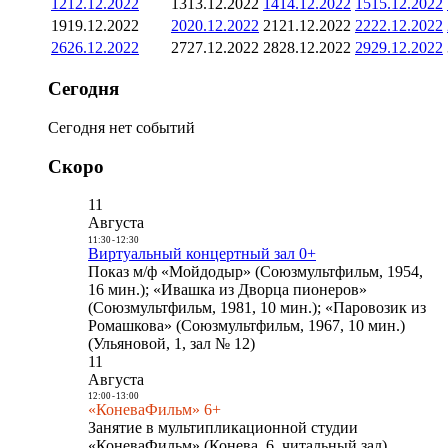
12
12.12.2022
13
13.12.2022
14
14.12.2022
15
15.12.2022
19
19.12.2022
20
20.12.2022
21
21.12.2022
22
22.12.2022
26
26.12.2022
27
27.12.2022
28
28.12.2022
29
29.12.2022
Сегодня
Сегодня нет событий
Скоро
11
Августа
11:30
-
12:30
Виртуальный концертный зал 0+
Показ м/ф «Мойдодыр» (Союзмультфильм, 1954,
16 мин.); «Ивашка из Дворца пионеров»
(Союзмультфильм, 1981, 10 мин.); «Паровозик из
Ромашкова» (Союзмультфильм, 1967, 10 мин.)
(Ульяновой, 1, зал № 12)
11
Августа
12:00
-
13:00
«КоневаФильм» 6+
Занятие в мультипликационной студии
«КоневаФильм» (Конева, 6, читальный зал)