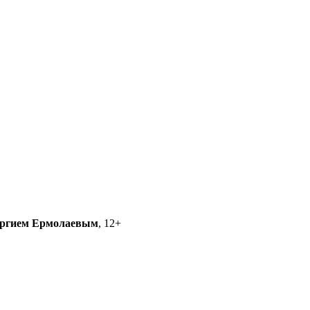
ргием Ермолаевым
, 12+