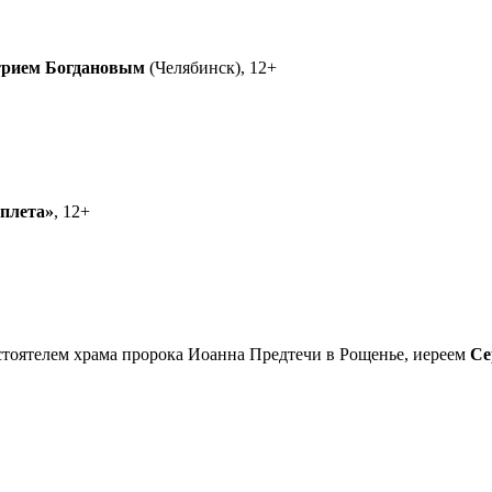
рием Богдановым
(Челябинск), 12+
еплета»
, 12+
астоятелем храма пророка Иоанна Предтечи в Рощенье, иереем
Се