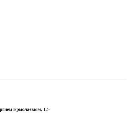
ргием Ермолаевым
, 12+