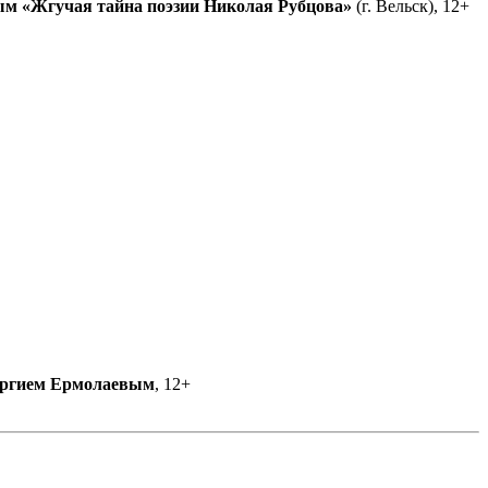
ым
«Жгучая тайна поэзии Николая Рубцова»
(г. Вельск), 12+
ргием Ермолаевым
, 12+