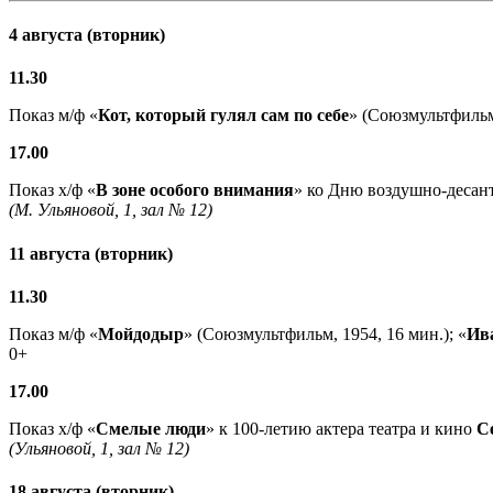
4 августа (вторник)
11.30
Показ м/ф «
Кот, который гулял сам по себе
» (Союзмультфильм,
17.00
Показ х/ф «
В зоне особого внимания
» ко Дню воздушно-десант
(М. Ульяновой, 1, зал № 12)
11 августа (вторник)
11.30
Показ м/ф «
Мойдодыр
» (Союзмультфильм, 1954, 16 мин.); «
Ив
0+
17.00
Показ х/ф «
Смелые люди
» к 100-летию актера театра и кино
С
(Ульяновой, 1, зал № 12)
18 августа (вторник)