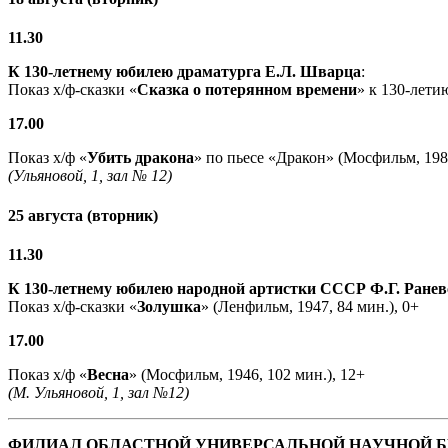
11.30
К 130-летнему юбилею драматурга
Е.Л. Шварца
:
Показ х/ф-сказки «
Сказка о потерянном времени
» к 130-лети
17.00
Показ х/ф «
Убить дракона
» по пьесе «Дракон» (Мосфильм, 1988
(Ульяновой, 1, зал № 12)
25 августа (вторник)
11.30
К 130-летнему юбилею народной артистки СССР Ф.Г. Ранев
Показ х/ф-сказки «
Золушка
» (Ленфильм, 1947, 84 мин.), 0+
17.00
Показ х/ф «
Весна
» (Мосфильм, 1946, 102 мин.), 12+
(М. Ульяновой, 1, зал №12)
ФИЛИАЛ ОБЛАСТНОЙ УНИВЕРСАЛЬНОЙ НАУЧНОЙ 