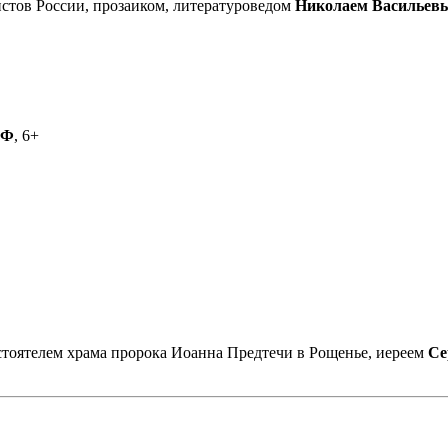
стов России, прозаиком, литературоведом
Николаем Васильев
РФ
, 6+
астоятелем храма пророка Иоанна Предтечи в Рощенье, иереем
Се