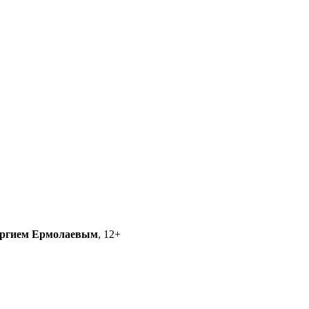
ргием Ермолаевым
, 12+