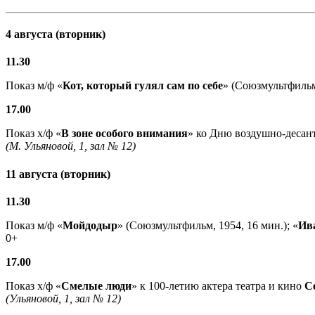
4 августа (вторник)
11.30
Показ м/ф «
Кот, который гулял сам по себе
» (Союзмультфильм,
17.00
Показ х/ф «
В зоне особого внимания
» ко Дню воздушно-десант
(М. Ульяновой, 1, зал № 12)
11 августа (вторник)
11.30
Показ м/ф «
Мойдодыр
» (Союзмультфильм, 1954, 16 мин.); «
Ив
0+
17.00
Показ х/ф «
Смелые люди
» к 100-летию актера театра и кино
С
(Ульяновой, 1, зал № 12)