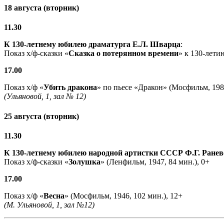
18 августа (вторник)
11.30
К 130-летнему юбилею драматурга
Е.Л. Шварца
:
Показ х/ф-сказки «
Сказка о потерянном времени
» к 130-лети
17.00
Показ х/ф «
Убить дракона
» по пьесе «Дракон» (Мосфильм, 1988
(Ульяновой, 1, зал № 12)
25 августа (вторник)
11.30
К 130-летнему юбилею народной артистки СССР Ф.Г. Ранев
Показ х/ф-сказки «
Золушка
» (Ленфильм, 1947, 84 мин.), 0+
17.00
Показ х/ф «
Весна
» (Мосфильм, 1946, 102 мин.), 12+
(М. Ульяновой, 1, зал №12)