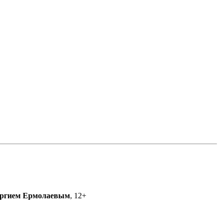
ргием Ермолаевым
, 12+