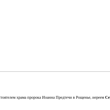
астоятелем храма пророка Иоанна Предтечи в Рощенье, иереем
Се