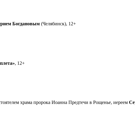
рием Богдановым
(Челябинск), 12+
еплета»
, 12+
астоятелем храма пророка Иоанна Предтечи в Рощенье, иереем
Се