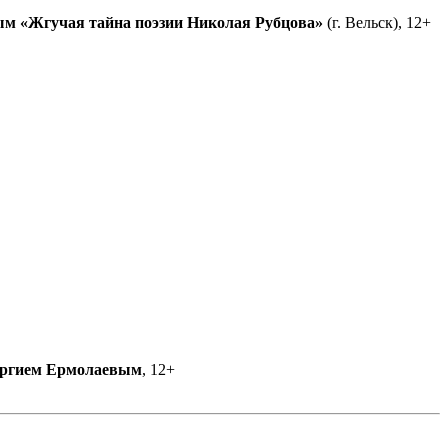
ым
«Жгучая тайна поэзии Николая Рубцова»
(г. Вельск), 12+
ргием Ермолаевым
, 12+