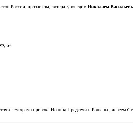
стов России, прозаиком, литературоведом
Николаем Васильев
РФ
, 6+
астоятелем храма пророка Иоанна Предтечи в Рощенье, иереем
Се