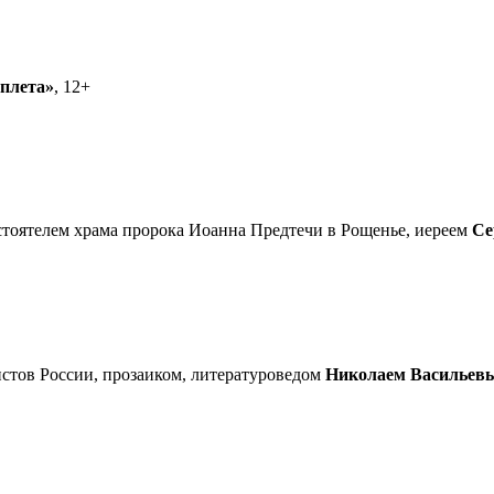
еплета»
, 12+
астоятелем храма пророка Иоанна Предтечи в Рощенье, иереем
Се
стов России, прозаиком, литературоведом
Николаем Васильев