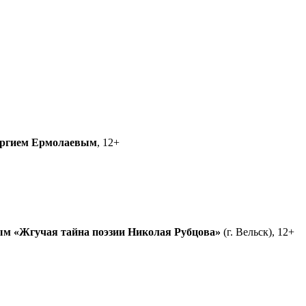
ргием Ермолаевым
, 12+
ым
«Жгучая тайна поэзии Николая Рубцова»
(г. Вельск), 12+