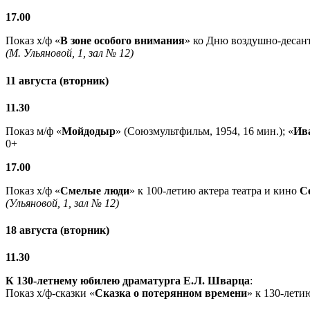
17.00
Показ х/ф «
В зоне особого внимания
» ко Дню воздушно-десант
(М. Ульяновой, 1, зал № 12)
11 августа (вторник)
11.30
Показ м/ф «
Мойдодыр
» (Союзмультфильм, 1954, 16 мин.); «
Ив
0+
17.00
Показ х/ф «
Смелые люди
» к 100-летию актера театра и кино
С
(Ульяновой, 1, зал № 12)
18 августа (вторник)
11.30
К 130-летнему юбилею драматурга
Е.Л. Шварца
:
Показ х/ф-сказки «
Сказка о потерянном времени
» к 130-лети