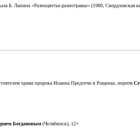
за Б. Лапина «Разноцветье-разнотравье» (1980, Свердловская ки
астоятелем храма пророка Иоанна Предтечи в Рощенье, иереем
Се
рием Богдановым
(Челябинск), 12+