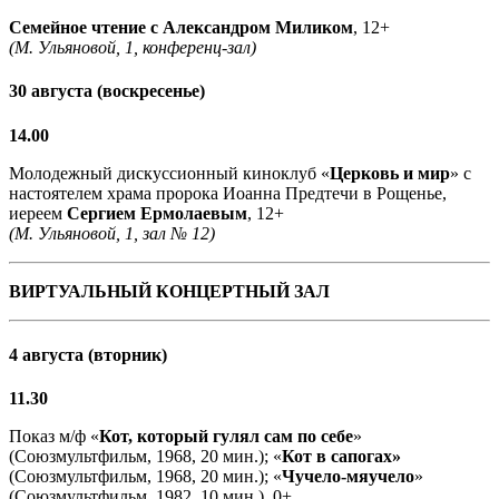
Семейное чтение с
Александром Миликом
, 12+
(М. Ульяновой, 1, конференц-зал)
30 августа (воскресенье)
14.00
Молодежный дискуссионный киноклуб «
Церковь и мир
» с
настоятелем храма пророка Иоанна Предтечи в Рощенье,
иереем
Сергием Ермолаевым
, 12+
(М. Ульяновой, 1, зал № 12)
ВИРТУАЛЬНЫЙ КОНЦЕРТНЫЙ ЗАЛ
4 августа (вторник)
11.30
Показ м/ф «
Кот, который гулял сам по себе
»
(Союзмультфильм, 1968, 20 мин.); «
Кот в сапогах»
(Союзмультфильм, 1968, 20 мин.); «
Чучело-мяучело
»
(Союзмультфильм, 1982, 10 мин.), 0+