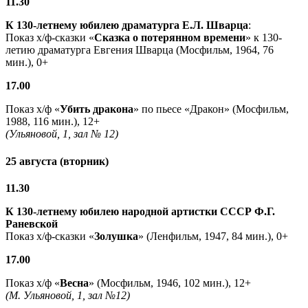
11.30
К 130-летнему юбилею драматурга
Е.Л. Шварца
:
Показ х/ф-сказки «
Сказка о потерянном времени
» к 130-
летию драматурга Евгения Шварца (Мосфильм, 1964, 76
мин.), 0+
17.00
Показ х/ф «
Убить дракона
» по пьесе «Дракон» (Мосфильм,
1988, 116 мин.), 12+
(Ульяновой, 1, зал № 12)
25 августа (вторник)
11.30
К 130-летнему юбилею народной артистки СССР Ф.Г.
Раневской
Показ х/ф-сказки «
Золушка
» (Ленфильм, 1947, 84 мин.), 0+
17.00
Показ х/ф «
Весна
» (Мосфильм, 1946, 102 мин.), 12+
(М. Ульяновой, 1, зал №12)