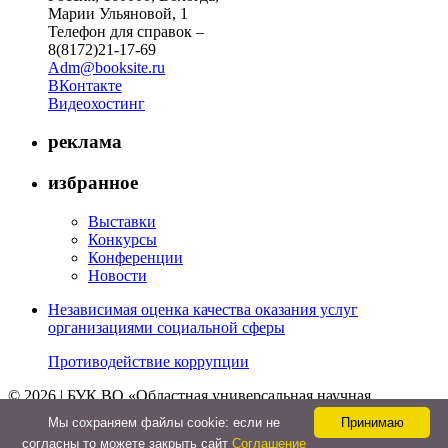
Марии Ульяновой, 1
Телефон для справок –
8(8172)21-17-69
Adm@booksite.ru
ВКонтакте
Видеохостинг
реклама
избранное
Выставки
Конкурсы
Конференции
Новости
Независимая оценка качества оказания услуг
организациями социальной сферы
Противодействие коррупции
© 2026 | БУК ВО «Областная универсальная научная
библиотека»
Мы cохраняем файлы cookie: если не
Принимаю
↑
согласны то можете закрыть сайт
Соглашение