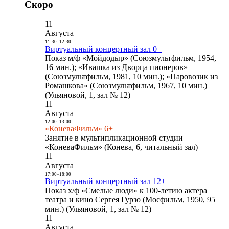
Скоро
11
Августа
11:30
-
12:30
Виртуальный концертный зал 0+
Показ м/ф «Мойдодыр» (Союзмультфильм, 1954,
16 мин.); «Ивашка из Дворца пионеров»
(Союзмультфильм, 1981, 10 мин.); «Паровозик из
Ромашкова» (Союзмультфильм, 1967, 10 мин.)
(Ульяновой, 1, зал № 12)
11
Августа
12:00
-
13:00
«КоневаФильм» 6+
Занятие в мультипликационной студии
«КоневаФильм» (Конева, 6, читальный зал)
11
Августа
17:00
-
18:00
Виртуальный концертный зал 12+
Показ х/ф «Смелые люди» к 100-летию актера
театра и кино Сергея Гурзо (Мосфильм, 1950, 95
мин.) (Ульяновой, 1, зал № 12)
11
Августа