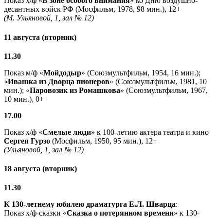
Показ х/ф «
В зоне особого внимания
» ко Дню воздушно-
десантных войск РФ (Мосфильм, 1978, 98 мин.), 12+
(М. Ульяновой, 1, зал № 12)
11 августа (вторник)
11.30
Показ м/ф «
Мойдодыр
» (Союзмультфильм, 1954, 16 мин.);
«
Ивашка из Дворца пионеров
» (Союзмультфильм, 1981, 10
мин.); «
Паровозик из Ромашкова
» (Союзмультфильм, 1967,
10 мин.), 0+
17.00
Показ х/ф «
Смелые люди
» к 100-летию актера театра и кино
Сергея Гурзо
(Мосфильм, 1950, 95 мин.), 12+
(Ульяновой, 1, зал № 12)
18 августа (вторник)
11.30
К 130-летнему юбилею драматурга
Е.Л. Шварца
:
Показ х/ф-сказки «
Сказка о потерянном времени
» к 130-