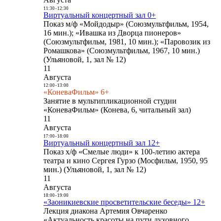
11:30
-
12:30
Виртуальный концертный зал 0+
Показ м/ф «Мойдодыр» (Союзмультфильм, 1954,
16 мин.); «Ивашка из Дворца пионеров»
(Союзмультфильм, 1981, 10 мин.); «Паровозик из
Ромашкова» (Союзмультфильм, 1967, 10 мин.)
(Ульяновой, 1, зал № 12)
11
Августа
12:00
-
13:00
«КоневаФильм» 6+
Занятие в мультипликационной студии
«КоневаФильм» (Конева, 6, читальный зал)
11
Августа
17:00
-
18:00
Виртуальный концертный зал 12+
Показ х/ф «Смелые люди» к 100-летию актера
театра и кино Сергея Гурзо (Мосфильм, 1950, 95
мин.) (Ульяновой, 1, зал № 12)
11
Августа
18:00
-
19:00
«Заоникиевские просветительские беседы» 12+
Лекция диакона Артемия Овчаренко
«Актуальность красоты на пути духовного