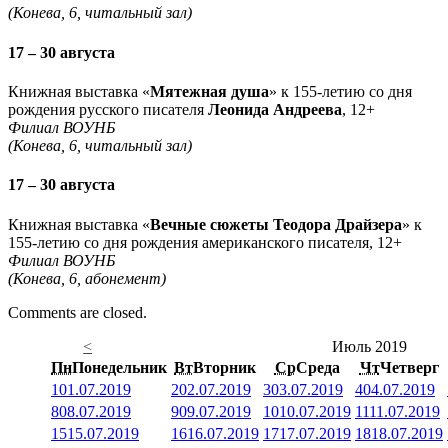
(Конева, 6, читальный зал)
17 – 30 августа
Книжная выставка «
Мятежная душа
» к 155-летию со дня
рождения русского писателя
Леонида Андреева
, 12+
Филиал ВОУНБ
(Конева, 6, читальный зал)
17 – 30 августа
Книжная выставка «
Вечные сюжеты Теодора Драйзера
» к
155-летию со дня рождения американского писателя, 12+
Филиал ВОУНБ
(Конева, 6, абонемент)
Comments are closed.
<
Июль 2019
Пн
Понедельник
Вт
Вторник
Ср
Среда
Чт
Четверг
1
01.07.2019
2
02.07.2019
3
03.07.2019
4
04.07.2019
8
08.07.2019
9
09.07.2019
10
10.07.2019
11
11.07.2019
15
15.07.2019
16
16.07.2019
17
17.07.2019
18
18.07.2019