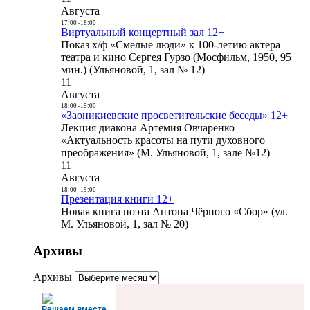
Августа
17:00
-
18:00
Виртуальный концертный зал 12+
Показ х/ф «Смелые люди» к 100-летию актера
театра и кино Сергея Гурзо (Мосфильм, 1950, 95
мин.) (Ульяновой, 1, зал № 12)
11
Августа
18:00
-
19:00
«Заоникиевские просветительские беседы» 12+
Лекция диакона Артемия Овчаренко
«Актуальность красоты на пути духовного
преображения» (М. Ульяновой, 1, зале №12)
11
Августа
18:00
-
19:00
Презентация книги 12+
Новая книга поэта Антона Чёрного «Сбор» (ул.
М. Ульяновой, 1, зал № 20)
Архивы
Архивы
Решаем вместе