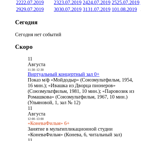
22
22.07.2019
23
23.07.2019
24
24.07.2019
25
25.07.2019
29
29.07.2019
30
30.07.2019
31
31.07.2019
1
01.08.2019
Сегодня
Сегодня нет событий
Скоро
11
Августа
11:30
-
12:30
Виртуальный концертный зал 0+
Показ м/ф «Мойдодыр» (Союзмультфильм, 1954,
16 мин.); «Ивашка из Дворца пионеров»
(Союзмультфильм, 1981, 10 мин.); «Паровозик из
Ромашкова» (Союзмультфильм, 1967, 10 мин.)
(Ульяновой, 1, зал № 12)
11
Августа
12:00
-
13:00
«КоневаФильм» 6+
Занятие в мультипликационной студии
«КоневаФильм» (Конева, 6, читальный зал)
11