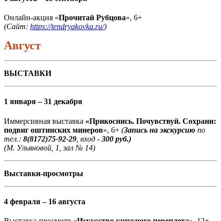
Онлайн-акция «
Прочитай Рубцова
», 6+
(Сайт:
https://tendryakovka.ru/
)
Август
ВЫСТАВКИ
1 января – 31 декабря
Иммерсивная выставка
«Прикоснись. Почувствуй. Сохрани:
подвиг оштинских минеров
», 6+
(
Запись на экскурсию
по
тел.:
8(8172)75-92-29
, вход -
300 руб.)
(М. Ульяновой, 1, зал № 14)
Выставки-просмотры
4 февраля – 16 августа
Выставка-просмотр
«Искусство книжного переплета
», 12+