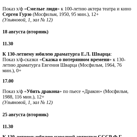
Показ х/ф «
Смелые люди
» к 100-летию актера театра и кино
Сергея Гурзо
(Мосфильм, 1950, 95 мин.), 12+
(Ульяновой, 1, зал № 12)
18 августа (вторник)
11.30
К 130-летнему юбилею драматурга
Е.Л. Шварца
:
Показ х/ф-сказки «
Сказка о потерянном времени
» к 130-
летию драматурга Евгения Шварца (Мосфильм, 1964, 76
мин.), 0+
17.00
Показ х/ф «
Убить дракона
» по пьесе «Дракон» (Мосфильм,
1988, 116 мин.), 12+
(Ульяновой, 1, зал № 12)
25 августа (вторник)
11.30
К 130-летнему юбилею народной артистки СССР Ф.Г.