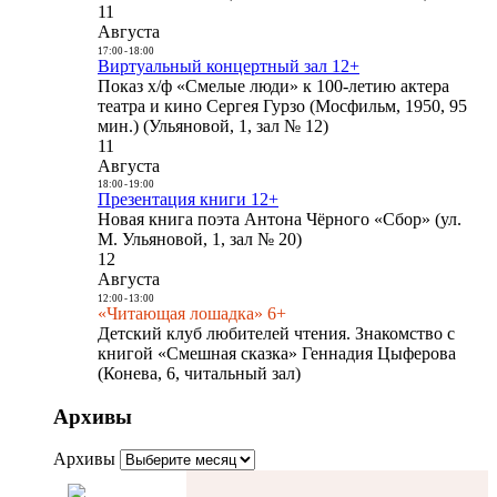
11
Августа
17:00
-
18:00
Виртуальный концертный зал 12+
Показ х/ф «Смелые люди» к 100-летию актера
театра и кино Сергея Гурзо (Мосфильм, 1950, 95
мин.) (Ульяновой, 1, зал № 12)
11
Августа
18:00
-
19:00
Презентация книги 12+
Новая книга поэта Антона Чёрного «Сбор» (ул.
М. Ульяновой, 1, зал № 20)
12
Августа
12:00
-
13:00
«Читающая лошадка» 6+
Детский клуб любителей чтения. Знакомство с
книгой «Смешная сказка» Геннадия Цыферова
(Конева, 6, читальный зал)
Архивы
Архивы