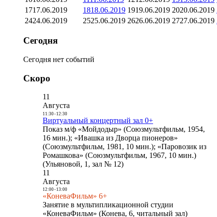
17
17.06.2019
18
18.06.2019
19
19.06.2019
20
20.06.2019
24
24.06.2019
25
25.06.2019
26
26.06.2019
27
27.06.2019
Сегодня
Сегодня нет событий
Скоро
11
Августа
11:30
-
12:30
Виртуальный концертный зал 0+
Показ м/ф «Мойдодыр» (Союзмультфильм, 1954,
16 мин.); «Ивашка из Дворца пионеров»
(Союзмультфильм, 1981, 10 мин.); «Паровозик из
Ромашкова» (Союзмультфильм, 1967, 10 мин.)
(Ульяновой, 1, зал № 12)
11
Августа
12:00
-
13:00
«КоневаФильм» 6+
Занятие в мультипликационной студии
«КоневаФильм» (Конева, 6, читальный зал)