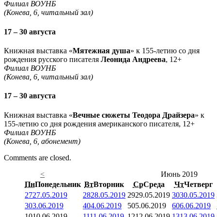
Филиал ВОУНБ
(Конева, 6, читальный зал)
17 – 30 августа
Книжная выставка «
Мятежная душа
» к 155-летию со дня
рождения русского писателя
Леонида Андреева
, 12+
Филиал ВОУНБ
(Конева, 6, читальный зал)
17 – 30 августа
Книжная выставка «
Вечные сюжеты Теодора Драйзера
» к
155-летию со дня рождения американского писателя, 12+
Филиал ВОУНБ
(Конева, 6, абонемент)
Comments are closed.
<
Июнь 2019
Пн
Понедельник
Вт
Вторник
Ср
Среда
Чт
Четверг
27
27.05.2019
28
28.05.2019
29
29.05.2019
30
30.05.2019
3
03.06.2019
4
04.06.2019
5
05.06.2019
6
06.06.2019
10
10.06.2019
11
11.06.2019
12
12.06.2019
13
13.06.2019