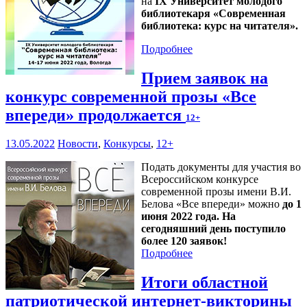
на
IX Университет молодого
библиотекаря «Современная
библиотека: курс на читателя».
Подробнее
Прием заявок на
конкурс современной прозы «Все
впереди» продолжается
12+
13.05.2022
Новости
,
Конкурсы
,
12+
Подать документы для участия во
Всероссийском конкурсе
современной прозы имени В.И.
Белова «Все впереди» можно
до 1
июня 2022 года. На
сегодняшний день поступило
более 120 заявок!
Подробнее
Итоги областной
патриотической интернет-викторины