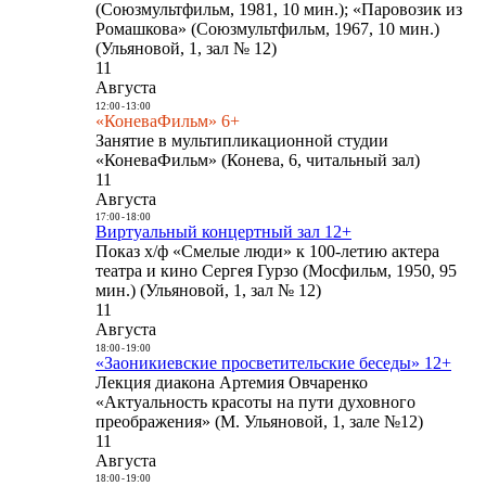
(Союзмультфильм, 1981, 10 мин.); «Паровозик из
Ромашкова» (Союзмультфильм, 1967, 10 мин.)
(Ульяновой, 1, зал № 12)
11
Августа
12:00
-
13:00
«КоневаФильм» 6+
Занятие в мультипликационной студии
«КоневаФильм» (Конева, 6, читальный зал)
11
Августа
17:00
-
18:00
Виртуальный концертный зал 12+
Показ х/ф «Смелые люди» к 100-летию актера
театра и кино Сергея Гурзо (Мосфильм, 1950, 95
мин.) (Ульяновой, 1, зал № 12)
11
Августа
18:00
-
19:00
«Заоникиевские просветительские беседы» 12+
Лекция диакона Артемия Овчаренко
«Актуальность красоты на пути духовного
преображения» (М. Ульяновой, 1, зале №12)
11
Августа
18:00
-
19:00