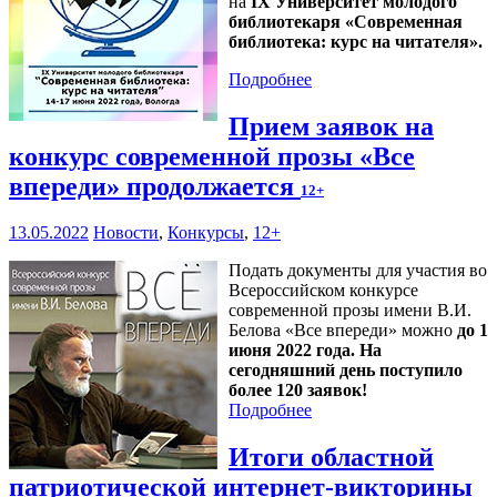
на
IX Университет молодого
библиотекаря «Современная
библиотека: курс на читателя».
Подробнее
Прием заявок на
конкурс современной прозы «Все
впереди» продолжается
12+
13.05.2022
Новости
,
Конкурсы
,
12+
Подать документы для участия во
Всероссийском конкурсе
современной прозы имени В.И.
Белова «Все впереди» можно
до 1
июня 2022 года. На
сегодняшний день поступило
более 120 заявок!
Подробнее
Итоги областной
патриотической интернет-викторины