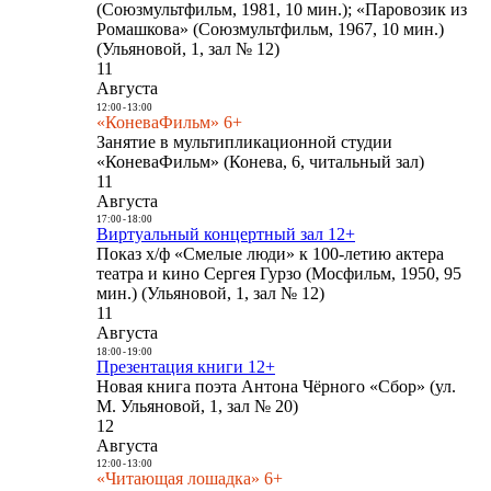
(Союзмультфильм, 1981, 10 мин.); «Паровозик из
Ромашкова» (Союзмультфильм, 1967, 10 мин.)
(Ульяновой, 1, зал № 12)
11
Августа
12:00
-
13:00
«КоневаФильм» 6+
Занятие в мультипликационной студии
«КоневаФильм» (Конева, 6, читальный зал)
11
Августа
17:00
-
18:00
Виртуальный концертный зал 12+
Показ х/ф «Смелые люди» к 100-летию актера
театра и кино Сергея Гурзо (Мосфильм, 1950, 95
мин.) (Ульяновой, 1, зал № 12)
11
Августа
18:00
-
19:00
Презентация книги 12+
Новая книга поэта Антона Чёрного «Сбор» (ул.
М. Ульяновой, 1, зал № 20)
12
Августа
12:00
-
13:00
«Читающая лошадка» 6+