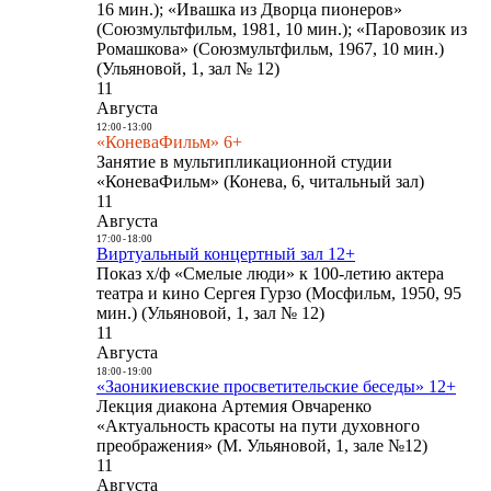
16 мин.); «Ивашка из Дворца пионеров»
(Союзмультфильм, 1981, 10 мин.); «Паровозик из
Ромашкова» (Союзмультфильм, 1967, 10 мин.)
(Ульяновой, 1, зал № 12)
11
Августа
12:00
-
13:00
«КоневаФильм» 6+
Занятие в мультипликационной студии
«КоневаФильм» (Конева, 6, читальный зал)
11
Августа
17:00
-
18:00
Виртуальный концертный зал 12+
Показ х/ф «Смелые люди» к 100-летию актера
театра и кино Сергея Гурзо (Мосфильм, 1950, 95
мин.) (Ульяновой, 1, зал № 12)
11
Августа
18:00
-
19:00
«Заоникиевские просветительские беседы» 12+
Лекция диакона Артемия Овчаренко
«Актуальность красоты на пути духовного
преображения» (М. Ульяновой, 1, зале №12)
11
Августа