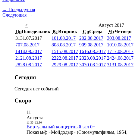
← Предыдущая
Следующая →
<
Август 2017
Пн
Понедельник
Вт
Вторник
Ср
Среда
Чт
Четверг
31
31.07.2017
1
01.08.2017
2
02.08.2017
3
03.08.2017
7
07.08.2017
8
08.08.2017
9
09.08.2017
10
10.08.2017
14
14.08.2017
15
15.08.2017
16
16.08.2017
17
17.08.2017
21
21.08.2017
22
22.08.2017
23
23.08.2017
24
24.08.2017
28
28.08.2017
29
29.08.2017
30
30.08.2017
31
31.08.2017
Сегодня
Сегодня нет событий
Скоро
11
Августа
11:30
-
12:30
Виртуальный концертный зал 0+
Показ м/ф «Мойдодыр» (Союзмультфильм, 1954,