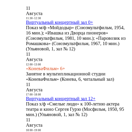
11
Августа
11:30
-
12:30
Виртуальный концертный зал 0+
Показ м/ф «Мойдодыр» (Союзмультфильм, 1954,
16 мин.); «Ивашка из Дворца пионеров»
(Союзмультфильм, 1981, 10 мин.); «Паровозик из
Ромашкова» (Союзмультфильм, 1967, 10 мин.)
(Ульяновой, 1, зал № 12)
11
Августа
12:00
-
13:00
«КоневаФильм» 6+
Занятие в мультипликационной студии
«КоневаФильм» (Конева, 6, читальный зал)
11
Августа
17:00
-
18:00
Виртуальный концертный зал 12+
Показ х/ф «Смелые люди» к 100-летию актера
театра и кино Сергея Гурзо (Мосфильм, 1950, 95
мин.) (Ульяновой, 1, зал № 12)
11
Августа
18:00
-
19:00