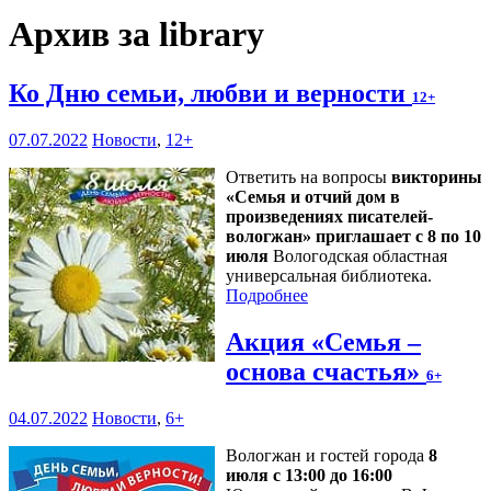
Архив за library
Ко Дню семьи, любви и верности
12+
07.07.2022
Новости
,
12+
Ответить на вопросы
викторины
«Семья и отчий дом в
произведениях писателей-
вологжан» приглашает с 8 по 10
июля
Вологодская областная
универсальная библиотека.
Подробнее
Акция «Семья –
основа счастья»
6+
04.07.2022
Новости
,
6+
Вологжан и гостей города
8
июля с 13:00 до 16:00