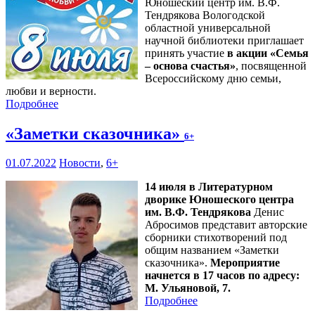
Юношеский центр им. В.Ф.
Тендрякова Вологодской
областной универсальной
научной библиотеки приглашает
принять участие
в акции «Семья
– основа счастья»
, посвященной
Всероссийскому дню семьи,
любви и верности.
Подробнее
«Заметки сказочника»
6+
01.07.2022
Новости
,
6+
14 июля в Литературном
дворике Юношеского центра
им. В.Ф. Тендрякова
Денис
Абросимов представит авторские
сборники стихотворений под
общим названием «Заметки
сказочника».
Мероприятие
начнется в 17 часов по адресу:
М. Ульяновой, 7.
Подробнее