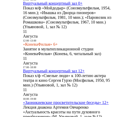
Виртуальный концертный зал 0+
Показ м/ф «Мойдодыр» (Союзмультфильм, 1954,
16 мин.); «Ивашка из Дворца пионеров»
(Союзмультфильм, 1981, 10 мин.); «Паровозик из
Ромашкова» (Союзмультфильм, 1967, 10 мин.)
(Ульяновой, 1, зал № 12)
11
Августа
12:00
-
13:00
«КоневаФильм» 6+
Занятие в мультипликационной студии
«КоневаФильм» (Конева, 6, читальный зал)
11
Августа
17:00
-
18:00
Виртуальный концертный зал 12+
Показ х/ф «Смелые люди» к 100-летию актера
театра и кино Сергея Гурзо (Мосфильм, 1950, 95
мин.) (Ульяновой, 1, зал № 12)
11
Августа
18:00
-
19:00
«Заоникиевские просветительские беседы» 12+
Лекция диакона Артемия Овчаренко
«Актуальность красоты на пути духовного
преображения» (М. Ульяновой, 1, зале №12)