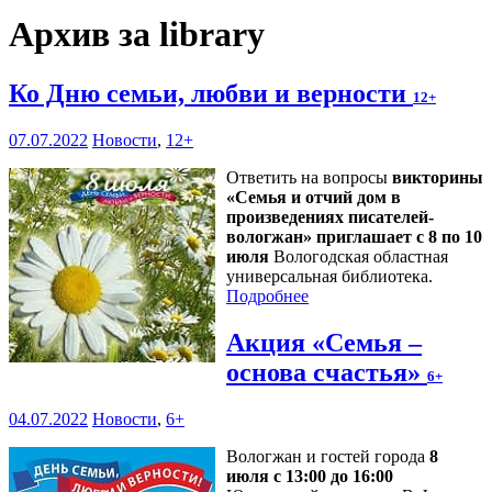
Архив за library
Ко Дню семьи, любви и верности
12+
07.07.2022
Новости
,
12+
Ответить на вопросы
викторины
«Семья и отчий дом в
произведениях писателей-
вологжан» приглашает с 8 по 10
июля
Вологодская областная
универсальная библиотека.
Подробнее
Акция «Семья –
основа счастья»
6+
04.07.2022
Новости
,
6+
Вологжан и гостей города
8
июля с 13:00 до 16:00