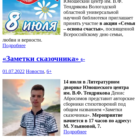
Юношеский центр им. В.Ф.
Тендрякова Вологодской
областной универсальной
научной библиотеки приглашает
принять участие
в акции «Семья
– основа счастья»
, посвященной
Всероссийскому дню семьи,
любви и верности.
Подробнее
«Заметки сказочника»
6+
01.07.2022
Новости
,
6+
14 июля в Литературном
дворике Юношеского центра
им. В.Ф. Тендрякова
Денис
Абросимов представит авторские
сборники стихотворений под
общим названием «Заметки
сказочника».
Мероприятие
начнется в 17 часов по адресу:
М. Ульяновой, 7.
Подробнее