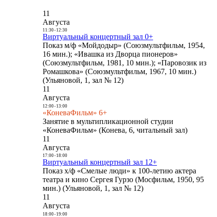
11
Августа
11:30
-
12:30
Виртуальный концертный зал 0+
Показ м/ф «Мойдодыр» (Союзмультфильм, 1954,
16 мин.); «Ивашка из Дворца пионеров»
(Союзмультфильм, 1981, 10 мин.); «Паровозик из
Ромашкова» (Союзмультфильм, 1967, 10 мин.)
(Ульяновой, 1, зал № 12)
11
Августа
12:00
-
13:00
«КоневаФильм» 6+
Занятие в мультипликационной студии
«КоневаФильм» (Конева, 6, читальный зал)
11
Августа
17:00
-
18:00
Виртуальный концертный зал 12+
Показ х/ф «Смелые люди» к 100-летию актера
театра и кино Сергея Гурзо (Мосфильм, 1950, 95
мин.) (Ульяновой, 1, зал № 12)
11
Августа
18:00
-
19:00