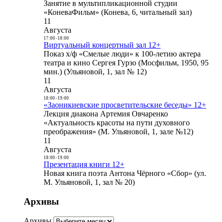
Занятие в мультипликационной студии
«КоневаФильм» (Конева, 6, читальный зал)
11
Августа
17:00
-
18:00
Виртуальный концертный зал 12+
Показ х/ф «Смелые люди» к 100-летию актера
театра и кино Сергея Гурзо (Мосфильм, 1950, 95
мин.) (Ульяновой, 1, зал № 12)
11
Августа
18:00
-
19:00
«Заоникиевские просветительские беседы» 12+
Лекция диакона Артемия Овчаренко
«Актуальность красоты на пути духовного
преображения» (М. Ульяновой, 1, зале №12)
11
Августа
18:00
-
19:00
Презентация книги 12+
Новая книга поэта Антона Чёрного «Сбор» (ул.
М. Ульяновой, 1, зал № 20)
Архивы
Архивы