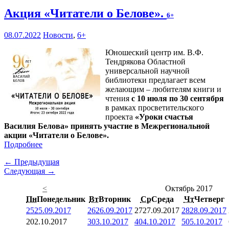
Акция «Читатели о Белове».
6+
08.07.2022
Новости
,
6+
Юношеский центр им. В.Ф.
Тендрякова Областной
универсальной научной
библиотеки предлагает всем
желающим – любителям книги и
чтения
с 10 июля по 30 сентября
в рамках просветительского
проекта
«Уроки счастья
Василия Белова» принять участие в Межрегиональной
акции «Читатели о Белове».
Подробнее
← Предыдущая
Следующая →
<
Октябрь 2017
Пн
Понедельник
Вт
Вторник
Ср
Среда
Чт
Четверг
25
25.09.2017
26
26.09.2017
27
27.09.2017
28
28.09.2017
2
02.10.2017
3
03.10.2017
4
04.10.2017
5
05.10.2017