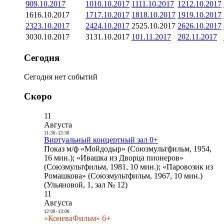
9
09.10.2017
10
10.10.2017
11
11.10.2017
12
12.10.2017
16
16.10.2017
17
17.10.2017
18
18.10.2017
19
19.10.2017
23
23.10.2017
24
24.10.2017
25
25.10.2017
26
26.10.2017
30
30.10.2017
31
31.10.2017
1
01.11.2017
2
02.11.2017
Сегодня
Сегодня нет событий
Скоро
11
Августа
11:30
-
12:30
Виртуальный концертный зал 0+
Показ м/ф «Мойдодыр» (Союзмультфильм, 1954,
16 мин.); «Ивашка из Дворца пионеров»
(Союзмультфильм, 1981, 10 мин.); «Паровозик из
Ромашкова» (Союзмультфильм, 1967, 10 мин.)
(Ульяновой, 1, зал № 12)
11
Августа
12:00
-
13:00
«КоневаФильм» 6+