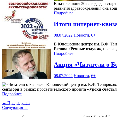
В начале июня 2022 года дан ста
развития здравоохранения она вош
Подробнее
Итоги интернет-квиз
08.07.2022
Новости
,
6+
В Юношеском центре им. В.Ф. Тен
Белова «Речные излуки»
, посвящ
Подробнее
Акция «Читатели о Б
08.07.2022
Новости
,
6+
Юношеский центр им. В.Ф. Тендряков
сентября
в рамках просветительского проекта
«Уроки счастья
Подробнее
← Предыдущая
Следующая →
<
Сентябрь 2017