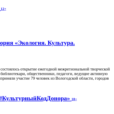
.
12+
ория «Экология. Культура.
з состоялось открытие ежегодной межрегиональной творческой
ь библиотекари, общественники, педагоги, ведущие активную
приняли участие 79 человек из Вологодской области, городов
у #КультурныйКодДонора»
18+