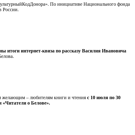
 #КультурныйКодДонора». По инициативе Национального фонда
в России.
ны итоги интернет-квиза по рассказу Василия Ивановича
Белова.
ем желающим – любителям книги и чтения
с 10 июля по 30
 «Читатели о Белове».