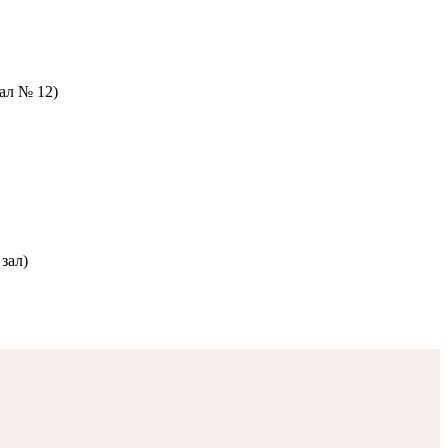
зал № 12)
зал)