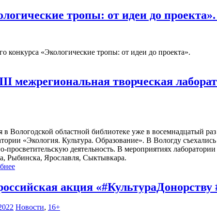
логические тропы: от идеи до проекта»
 конкурса «Экологические тропы: от идеи до проекта».
II межрегиональная творческая лаборат
я в Вологодской областной библиотеке уже в восемнадцатый ра
атории «Экология. Культура. Образование». В Вологду съехалис
го-просветительскую деятельность. В мероприятиях лаборатории 
а, Рыбинска, Ярославля, Сыктывкара.
бнее
российская акция «#КультураДонорств
2022
Новости
,
16+