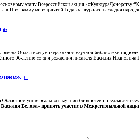
рт основному этапу Всероссийской акции «#КультураДонорству
ла в Программу мероприятий Года культурного наследия народо
а
6+
дрякова Областной универсальной научной библиотеки
подведе
ённого 90-летию со дня рождения писателя Василия Ивановича 
елове».
6+
а Областной универсальной научной библиотеки предлагает вс
 Василия Белова» принять участие в Межрегиональной акции
>