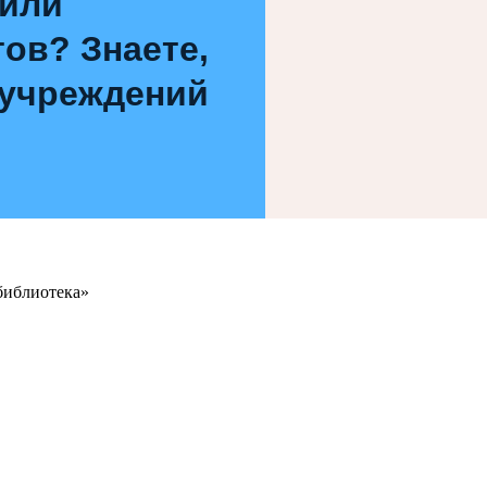
 или
ов? Знаете,
 учреждений
библиотека»