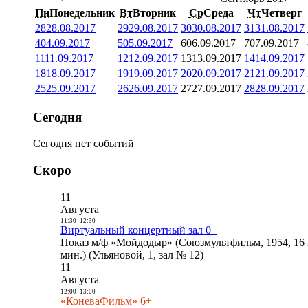
Пн
Понедельник
Вт
Вторник
Ср
Среда
Чт
Четверг
28
28.08.2017
29
29.08.2017
30
30.08.2017
31
31.08.2017
4
04.09.2017
5
05.09.2017
6
06.09.2017
7
07.09.2017
11
11.09.2017
12
12.09.2017
13
13.09.2017
14
14.09.2017
18
18.09.2017
19
19.09.2017
20
20.09.2017
21
21.09.2017
25
25.09.2017
26
26.09.2017
27
27.09.2017
28
28.09.2017
Сегодня
Сегодня нет событий
Скоро
11
Августа
11:30
-
12:30
Виртуальный концертный зал 0+
Показ м/ф «Мойдодыр» (Союзмультфильм, 1954, 16 
мин.) (Ульяновой, 1, зал № 12)
11
Августа
12:00
-
13:00
«КоневаФильм» 6+