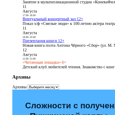
Занятие в мультипликационной студии «КоневаФиль
11
Августа
17:00
-
18:00
Виртуальный концертный зал 12+
Показ х/ф «Смелые люди» к 100-летию актера театра
11
Августа
18:00
-
19:00
Презентация книги 12+
Новая книга поэта Антона Чёрного «Сбор» (ул. М. У
12
Августа
12:00
-
13:00
«Читающая лошадка» 6+
Детский клуб любителей чтения. Знакомство с книг
Архивы
Архивы
Сложности с получе