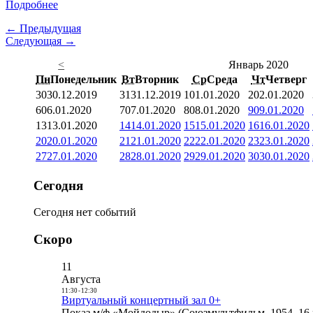
Подробнее
← Предыдущая
Следующая →
<
Январь 2020
Пн
Понедельник
Вт
Вторник
Ср
Среда
Чт
Четверг
30
30.12.2019
31
31.12.2019
1
01.01.2020
2
02.01.2020
6
06.01.2020
7
07.01.2020
8
08.01.2020
9
09.01.2020
13
13.01.2020
14
14.01.2020
15
15.01.2020
16
16.01.2020
20
20.01.2020
21
21.01.2020
22
22.01.2020
23
23.01.2020
27
27.01.2020
28
28.01.2020
29
29.01.2020
30
30.01.2020
Сегодня
Сегодня нет событий
Скоро
11
Августа
11:30
-
12:30
Виртуальный концертный зал 0+
Показ м/ф «Мойдодыр» (Союзмультфильм, 1954, 16 