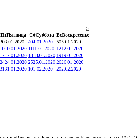
>
Пт
Пятница
Сб
Суббота
Вс
Воскресенье
3
03.01.2020
4
04.01.2020
5
05.01.2020
10
10.01.2020
11
11.01.2020
12
12.01.2020
17
17.01.2020
18
18.01.2020
19
19.01.2020
24
24.01.2020
25
25.01.2020
26
26.01.2020
31
31.01.2020
1
01.02.2020
2
02.02.2020
мин.); «Ивашка из Дворца пионеров» (Союзмультфильм, 1981, 10