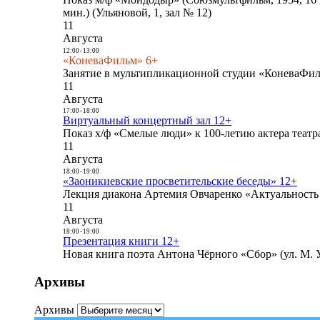
мин.) (Ульяновой, 1, зал № 12)
11
Августа
12:00
-
13:00
«КоневаФильм» 6+
Занятие в мультипликационной студии «КоневаФиль
11
Августа
17:00
-
18:00
Виртуальный концертный зал 12+
Показ х/ф «Смелые люди» к 100-летию актера театра
11
Августа
18:00
-
19:00
«Заоникиевские просветительские беседы» 12+
Лекция диакона Артемия Овчаренко «Актуальность 
11
Августа
18:00
-
19:00
Презентация книги 12+
Новая книга поэта Антона Чёрного «Сбор» (ул. М. У
Архивы
Архивы