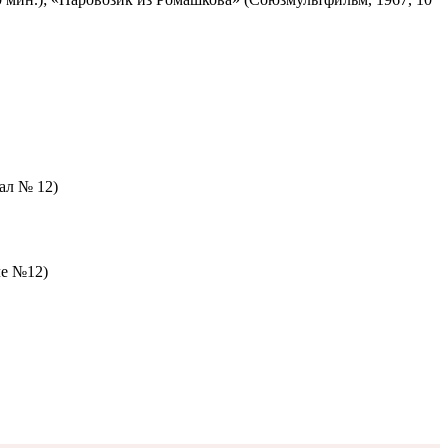
зал № 12)
ле №12)