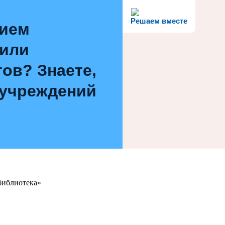
Решаем вместе
нием
 или
ов? Знаете,
 учреждений
библиотека»