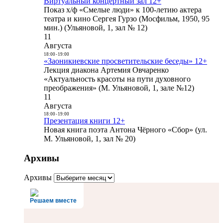
Виртуальный концертный зал 12+
Показ х/ф «Смелые люди» к 100-летию актера
театра и кино Сергея Гурзо (Мосфильм, 1950, 95
мин.) (Ульяновой, 1, зал № 12)
11
Августа
18:00
-
19:00
«Заоникиевские просветительские беседы» 12+
Лекция диакона Артемия Овчаренко
«Актуальность красоты на пути духовного
преображения» (М. Ульяновой, 1, зале №12)
11
Августа
18:00
-
19:00
Презентация книги 12+
Новая книга поэта Антона Чёрного «Сбор» (ул.
М. Ульяновой, 1, зал № 20)
Архивы
Архивы
Решаем вместе