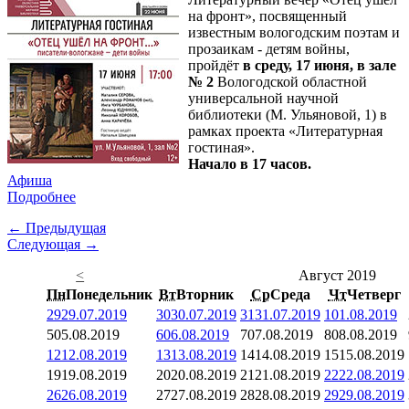
на фронт», посвященный
известным вологодским поэтам и
прозаикам - детям войны,
пройдёт
в среду, 17 июня, в зале
№ 2
Вологодской областной
универсальной научной
библиотеки (М. Ульяновой, 1) в
рамках проекта «Литературная
гостиная».
Начало в 17 часов.
Афиша
Подробнее
← Предыдущая
Следующая →
<
Август 2019
Пн
Понедельник
Вт
Вторник
Ср
Среда
Чт
Четверг
29
29.07.2019
30
30.07.2019
31
31.07.2019
1
01.08.2019
5
05.08.2019
6
06.08.2019
7
07.08.2019
8
08.08.2019
12
12.08.2019
13
13.08.2019
14
14.08.2019
15
15.08.2019
19
19.08.2019
20
20.08.2019
21
21.08.2019
22
22.08.2019
26
26.08.2019
27
27.08.2019
28
28.08.2019
29
29.08.2019