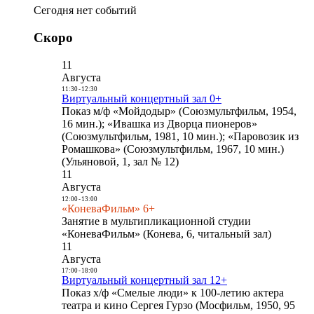
Сегодня нет событий
Скоро
11
Августа
11:30
-
12:30
Виртуальный концертный зал 0+
Показ м/ф «Мойдодыр» (Союзмультфильм, 1954,
16 мин.); «Ивашка из Дворца пионеров»
(Союзмультфильм, 1981, 10 мин.); «Паровозик из
Ромашкова» (Союзмультфильм, 1967, 10 мин.)
(Ульяновой, 1, зал № 12)
11
Августа
12:00
-
13:00
«КоневаФильм» 6+
Занятие в мультипликационной студии
«КоневаФильм» (Конева, 6, читальный зал)
11
Августа
17:00
-
18:00
Виртуальный концертный зал 12+
Показ х/ф «Смелые люди» к 100-летию актера
театра и кино Сергея Гурзо (Мосфильм, 1950, 95