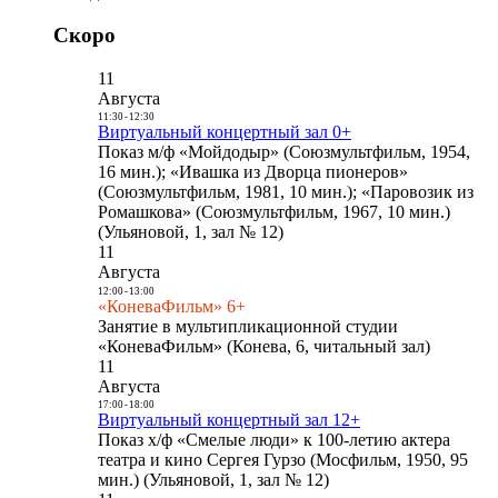
Скоро
11
Августа
11:30
-
12:30
Виртуальный концертный зал 0+
Показ м/ф «Мойдодыр» (Союзмультфильм, 1954,
16 мин.); «Ивашка из Дворца пионеров»
(Союзмультфильм, 1981, 10 мин.); «Паровозик из
Ромашкова» (Союзмультфильм, 1967, 10 мин.)
(Ульяновой, 1, зал № 12)
11
Августа
12:00
-
13:00
«КоневаФильм» 6+
Занятие в мультипликационной студии
«КоневаФильм» (Конева, 6, читальный зал)
11
Августа
17:00
-
18:00
Виртуальный концертный зал 12+
Показ х/ф «Смелые люди» к 100-летию актера
театра и кино Сергея Гурзо (Мосфильм, 1950, 95
мин.) (Ульяновой, 1, зал № 12)