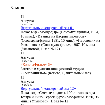
Скоро
11
Августа
11:30
-
12:30
Виртуальный концертный зал 0+
Показ м/ф «Мойдодыр» (Союзмультфильм, 1954,
16 мин.); «Ивашка из Дворца пионеров»
(Союзмультфильм, 1981, 10 мин.); «Паровозик из
Ромашкова» (Союзмультфильм, 1967, 10 мин.)
(Ульяновой, 1, зал № 12)
11
Августа
12:00
-
13:00
«КоневаФильм» 6+
Занятие в мультипликационной студии
«КоневаФильм» (Конева, 6, читальный зал)
11
Августа
17:00
-
18:00
Виртуальный концертный зал 12+
Показ х/ф «Смелые люди» к 100-летию актера
театра и кино Сергея Гурзо (Мосфильм, 1950, 95
мин.) (Ульяновой, 1, зал № 12)