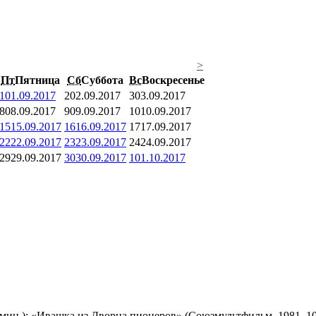
>
Пт
Пятница
Сб
Суббота
Вс
Воскресенье
1
01.09.2017
2
02.09.2017
3
03.09.2017
8
08.09.2017
9
09.09.2017
10
10.09.2017
15
15.09.2017
16
16.09.2017
17
17.09.2017
22
22.09.2017
23
23.09.2017
24
24.09.2017
29
29.09.2017
30
30.09.2017
1
01.10.2017
мин.); «Ивашка из Дворца пионеров» (Союзмультфильм, 1981, 10