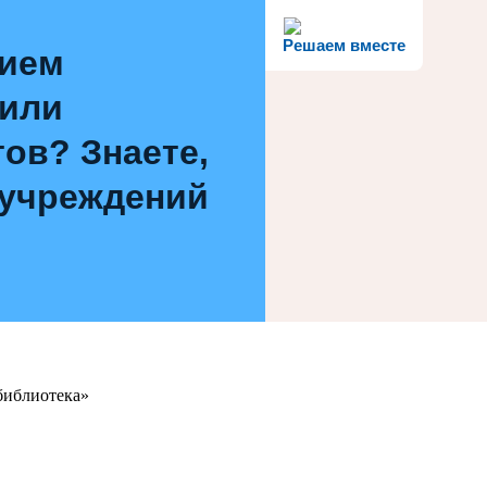
Решаем вместе
нием
 или
ов? Знаете,
 учреждений
библиотека»