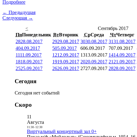
Подробнее
← Предыдущая
Следующая →
<
Сентябрь 2017
Пн
Понедельник
Вт
Вторник
Ср
Среда
Чт
Четверг
28
28.08.2017
29
29.08.2017
30
30.08.2017
31
31.08.2017
4
04.09.2017
5
05.09.2017
6
06.09.2017
7
07.09.2017
11
11.09.2017
12
12.09.2017
13
13.09.2017
14
14.09.2017
18
18.09.2017
19
19.09.2017
20
20.09.2017
21
21.09.2017
25
25.09.2017
26
26.09.2017
27
27.09.2017
28
28.09.2017
Сегодня
Сегодня нет событий
Скоро
11
Августа
11:30
-
12:30
Виртуальный концертный зал 0+
Показ м/ф «Мойдодыр» (Союзмультфильм, 1954, 16 