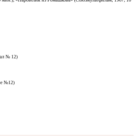
зал № 12)
ле №12)