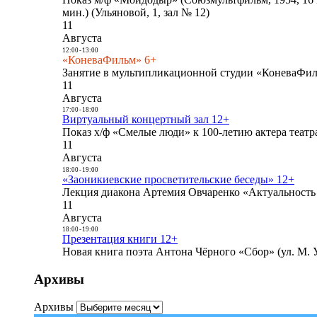
мин.) (Ульяновой, 1, зал № 12)
11
Августа
12:00
-
13:00
«КоневаФильм» 6+
Занятие в мультипликационной студии «КоневаФиль
11
Августа
17:00
-
18:00
Виртуальный концертный зал 12+
Показ х/ф «Смелые люди» к 100-летию актера театра
11
Августа
18:00
-
19:00
«Заоникиевские просветительские беседы» 12+
Лекция диакона Артемия Овчаренко «Актуальность 
11
Августа
18:00
-
19:00
Презентация книги 12+
Новая книга поэта Антона Чёрного «Сбор» (ул. М. У
Архивы
Архивы