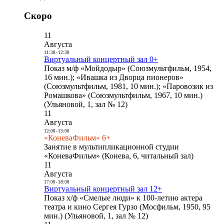
Скоро
11
Августа
11:30
-
12:30
Виртуальный концертный зал 0+
Показ м/ф «Мойдодыр» (Союзмультфильм, 1954,
16 мин.); «Ивашка из Дворца пионеров»
(Союзмультфильм, 1981, 10 мин.); «Паровозик из
Ромашкова» (Союзмультфильм, 1967, 10 мин.)
(Ульяновой, 1, зал № 12)
11
Августа
12:00
-
13:00
«КоневаФильм» 6+
Занятие в мультипликационной студии
«КоневаФильм» (Конева, 6, читальный зал)
11
Августа
17:00
-
18:00
Виртуальный концертный зал 12+
Показ х/ф «Смелые люди» к 100-летию актера
театра и кино Сергея Гурзо (Мосфильм, 1950, 95
мин.) (Ульяновой, 1, зал № 12)