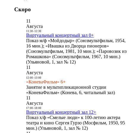
Скоро
11
Августа
11:30
-
12:30
Виртуальный концертный зал 0+
Показ м/ф «Мойдодыр» (Союзмультфильм, 1954,
16 мин.); «Ивашка из Дворца пионеров»
(Союзмультфильм, 1981, 10 мин.); «Паровозик из
Ромашкова» (Союзмультфильм, 1967, 10 мин.)
(Ульяновой, 1, зал № 12)
11
Августа
12:00
-
13:00
«КоневаФильм» 6+
Занятие в мультипликационной студии
«КоневаФильм» (Конева, 6, читальный зал)
11
Августа
17:00
-
18:00
Виртуальный концертный зал 12+
Показ х/ф «Смелые люди» к 100-летию актера
театра и кино Сергея Гурзо (Мосфильм, 1950, 95
мин.) (Ульяновой, 1, зал № 12)