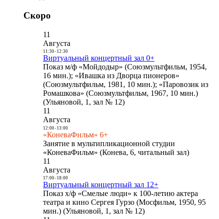
Скоро
11
Августа
11:30
-
12:30
Виртуальный концертный зал 0+
Показ м/ф «Мойдодыр» (Союзмультфильм, 1954,
16 мин.); «Ивашка из Дворца пионеров»
(Союзмультфильм, 1981, 10 мин.); «Паровозик из
Ромашкова» (Союзмультфильм, 1967, 10 мин.)
(Ульяновой, 1, зал № 12)
11
Августа
12:00
-
13:00
«КоневаФильм» 6+
Занятие в мультипликационной студии
«КоневаФильм» (Конева, 6, читальный зал)
11
Августа
17:00
-
18:00
Виртуальный концертный зал 12+
Показ х/ф «Смелые люди» к 100-летию актера
театра и кино Сергея Гурзо (Мосфильм, 1950, 95
мин.) (Ульяновой, 1, зал № 12)