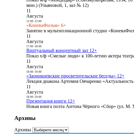
мин.) (Ульяновой, 1, зал № 12)
11
Августа
12:00
-
13:00
«КоневаФильм» 6+
Занятие в мультипликационной студии «КоневаФиль
11
Августа
17:00
-
18:00
Виртуальный концертный зал 12+
Показ х/ф «Смелые люди» к 100-летию актера театра
11
Августа
18:00
-
19:00
«Заоникиевские просветительские беседы» 12+
Лекция диакона Артемия Овчаренко «Актуальность 
11
Августа
18:00
-
19:00
Презентация книги 12+
Новая книга поэта Антона Чёрного «Сбор» (ул. М. У
Архивы
Архивы