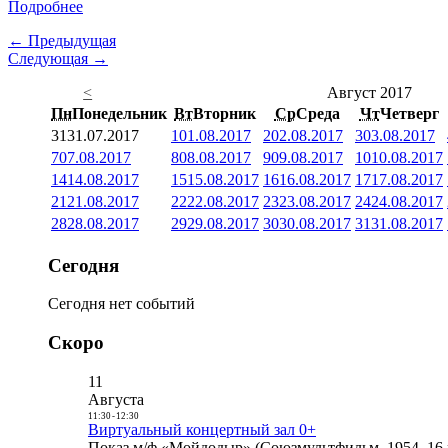
Подробнее
← Предыдущая
Следующая →
<
Август 2017
Пн
Понедельник
Вт
Вторник
Ср
Среда
Чт
Четверг
31
31.07.2017
1
01.08.2017
2
02.08.2017
3
03.08.2017
7
07.08.2017
8
08.08.2017
9
09.08.2017
10
10.08.2017
14
14.08.2017
15
15.08.2017
16
16.08.2017
17
17.08.2017
21
21.08.2017
22
22.08.2017
23
23.08.2017
24
24.08.2017
28
28.08.2017
29
29.08.2017
30
30.08.2017
31
31.08.2017
Сегодня
Сегодня нет событий
Скоро
11
Августа
11:30
-
12:30
Виртуальный концертный зал 0+
Показ м/ф «Мойдодыр» (Союзмультфильм, 1954, 16 