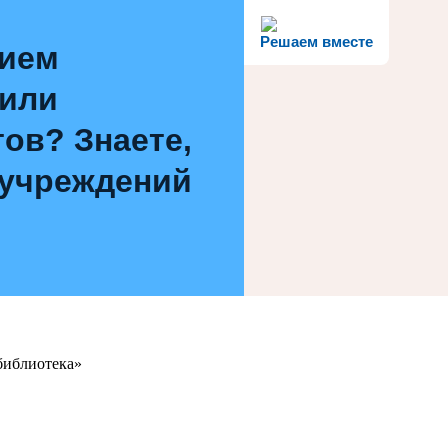
Решаем вместе
нием
 или
ов? Знаете,
 учреждений
библиотека»