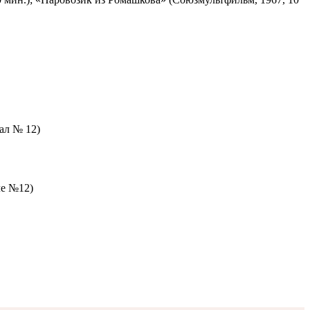
зал № 12)
ле №12)