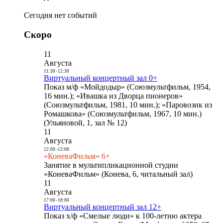
Сегодня нет событий
Скоро
11
Августа
11:30
-
12:30
Виртуальный концертный зал 0+
Показ м/ф «Мойдодыр» (Союзмультфильм, 1954,
16 мин.); «Ивашка из Дворца пионеров»
(Союзмультфильм, 1981, 10 мин.); «Паровозик из
Ромашкова» (Союзмультфильм, 1967, 10 мин.)
(Ульяновой, 1, зал № 12)
11
Августа
12:00
-
13:00
«КоневаФильм» 6+
Занятие в мультипликационной студии
«КоневаФильм» (Конева, 6, читальный зал)
11
Августа
17:00
-
18:00
Виртуальный концертный зал 12+
Показ х/ф «Смелые люди» к 100-летию актера