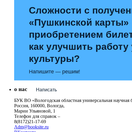
Сложности с получе
«Пушкинской карты»
приобретением билет
как улучшить работу
культуры?
Напишите — решим!
о нас
Написать
БУК ВО «Вологодская областная универсальная научная 
Россия, 160000, Вологда,
Марии Ульяновой, 1
Телефон для справок –
8(8172)21-17-69
Adm@booksite.ru