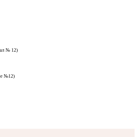
зал № 12)
ле №12)