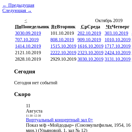
← Предыдущая
Следующая →
<
Октябрь 2019
Пн
Понедельник
Вт
Вторник
Ср
Среда
Чт
Четверг
30
30.09.2019
1
01.10.2019
2
02.10.2019
3
03.10.2019
7
07.10.2019
8
08.10.2019
9
09.10.2019
10
10.10.2019
14
14.10.2019
15
15.10.2019
16
16.10.2019
17
17.10.2019
21
21.10.2019
22
22.10.2019
23
23.10.2019
24
24.10.2019
28
28.10.2019
29
29.10.2019
30
30.10.2019
31
31.10.2019
Сегодня
Сегодня нет событий
Скоро
11
Августа
11:30
-
12:30
Виртуальный концертный зал 0+
Показ м/ф «Мойдодыр» (Союзмультфильм, 1954, 16 
мин.) (Ульяновой, 1, зал № 12)