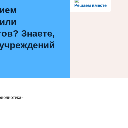
Решаем вместе
нием
 или
ов? Знаете,
 учреждений
библиотека»