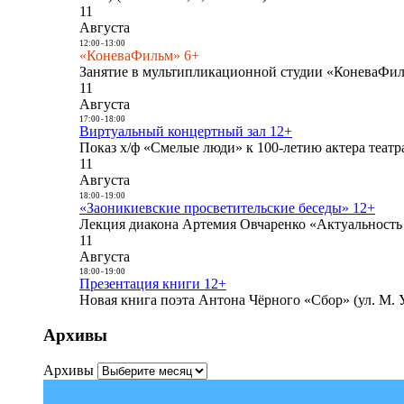
11
Августа
12:00
-
13:00
«КоневаФильм» 6+
Занятие в мультипликационной студии «КоневаФиль
11
Августа
17:00
-
18:00
Виртуальный концертный зал 12+
Показ х/ф «Смелые люди» к 100-летию актера театра
11
Августа
18:00
-
19:00
«Заоникиевские просветительские беседы» 12+
Лекция диакона Артемия Овчаренко «Актуальность 
11
Августа
18:00
-
19:00
Презентация книги 12+
Новая книга поэта Антона Чёрного «Сбор» (ул. М. У
Архивы
Архивы