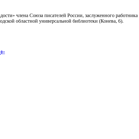
адости» члена Союза писателей России, заслуженного работник
годской областной универсальной библиотеки (Конева, 6).
и
0+