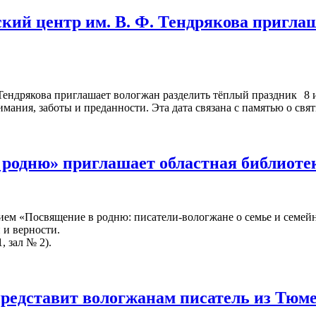
кий центр им. В. Ф. Тендрякова пригла
8 
мания, заботы и преданности. Эта дата связана с памятью о св
 родню» приглашает областная библиот
ием «Посвящение в родню: писатели-вологжане о семье и семейн
 и верности.
, зал № 2).
представит вологжанам писатель из Тюм