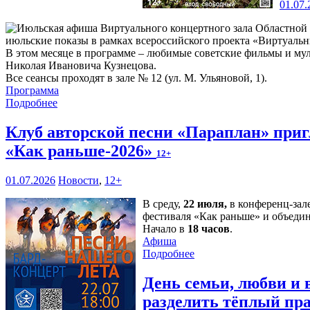
01.07.
июльские показы в рамках всероссийского проекта «Виртуальн
В этом месяце в программе – любимые советские фильмы и мул
Николая Ивановича Кузнецова.
Все сеансы проходят в зале № 12 (ул. М. Ульяновой, 1).
Программа
Подробнее
Клуб авторской песни «Параплан» приг
«Как раньше-2026»
12+
01.07.2026
Новости
,
12+
В среду,
22 июля,
в конференц-зал
фестиваля «Как раньше» и объедин
Начало в
18 часов
.
Афиша
Подробнее
День семьи, любви и 
разделить тёплый пр