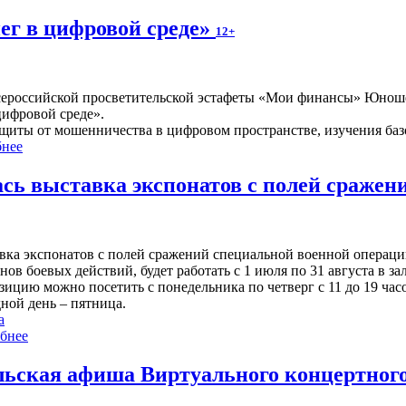
ег в цифровой среде»
12+
 Всероссийской просветительской эстафеты «Мои финансы» Юноше
цифровой среде».
щиты от мошенничества в цифровом пространстве, изучения ба
нее
ась выставка экспонатов с полей сраже
вка экспонатов с полей сражений специальной военной операц
нов боевых действий, будет работать с 1 июля по 31 августа в з
ицию можно посетить с понедельника по четверг с 11 до 19 часов
ной день – пятница.
а
бнее
ьская афиша Виртуального концертного