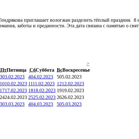
8 
мания, заботы и преданности. Эта дата связана с памятью о св
>
Пт
Пятница
Сб
Суббота
Вс
Воскресенье
3
03.02.2023
4
04.02.2023
5
05.02.2023
10
10.02.2023
11
11.02.2023
12
12.02.2023
17
17.02.2023
18
18.02.2023
19
19.02.2023
24
24.02.2023
25
25.02.2023
26
26.02.2023
3
03.03.2023
4
04.03.2023
5
05.03.2023