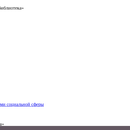
библиотека»
иями социальной сферы
а»