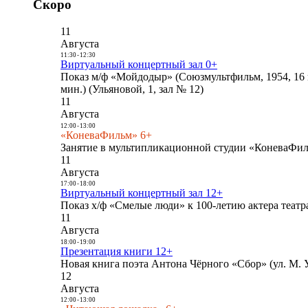
Скоро
11
Августа
11:30
-
12:30
Виртуальный концертный зал 0+
Показ м/ф «Мойдодыр» (Союзмультфильм, 1954, 16 
мин.) (Ульяновой, 1, зал № 12)
11
Августа
12:00
-
13:00
«КоневаФильм» 6+
Занятие в мультипликационной студии «КоневаФиль
11
Августа
17:00
-
18:00
Виртуальный концертный зал 12+
Показ х/ф «Смелые люди» к 100-летию актера театра
11
Августа
18:00
-
19:00
Презентация книги 12+
Новая книга поэта Антона Чёрного «Сбор» (ул. М. У
12
Августа
12:00
-
13:00