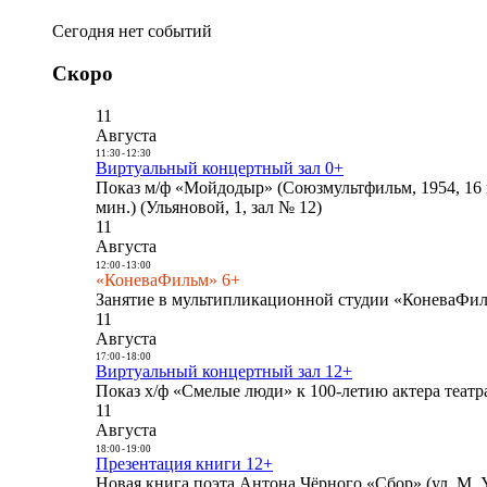
Сегодня нет событий
Скоро
11
Августа
11:30
-
12:30
Виртуальный концертный зал 0+
Показ м/ф «Мойдодыр» (Союзмультфильм, 1954, 16 
мин.) (Ульяновой, 1, зал № 12)
11
Августа
12:00
-
13:00
«КоневаФильм» 6+
Занятие в мультипликационной студии «КоневаФиль
11
Августа
17:00
-
18:00
Виртуальный концертный зал 12+
Показ х/ф «Смелые люди» к 100-летию актера театра
11
Августа
18:00
-
19:00
Презентация книги 12+
Новая книга поэта Антона Чёрного «Сбор» (ул. М. У