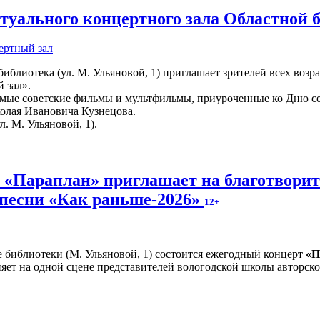
уального концертного зала Областной 
ертный зал
иблиотека (ул. М. Ульяновой, 1) приглашает зрителей всех возр
 зал».
мые советские фильмы и мультфильмы, приуроченные ко Дню сем
колая Ивановича Кузнецова.
л. М. Ульяновой, 1).
и «Параплан» приглашает на благотвори
 песни «Как раньше-2026»
12+
е библиотеки (М. Ульяновой, 1) состоится ежегодный концерт
«П
яет на одной сцене представителей вологодской школы авторско