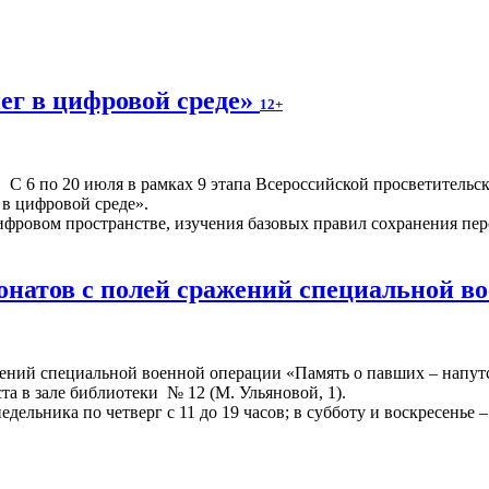
ег в цифровой среде»
12+
С 6 по 20 июля в рамках 9 этапа Всероссийской просветител
 в цифровой среде».
фровом пространстве, изучения базовых правил сохранения перс
онатов с полей сражений специальной в
жений специальной военной операции «Память о павших – напут
ста в зале библиотеки № 12 (М. Ульяновой, 1).
ельника по четверг с 11 до 19 часов; в субботу и воскресенье – 