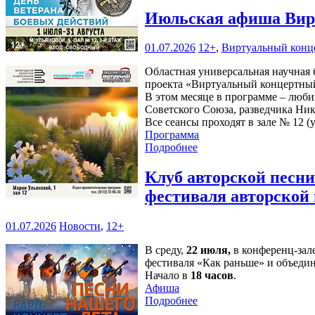
Июльская афиша Вирт
01.07.2026
12+
,
Виртуальный конц
Областная универсальная научная б
проекта «Виртуальный концертный
В этом месяце в программе – люби
Советского Союза, разведчика Ни
Все сеансы проходят в зале № 12 (у
Программа
Подробнее
Клуб авторской песн
фестиваля авторской
01.07.2026
Новости
,
12+
В среду,
22 июля,
в конференц-зал
фестиваля «Как раньше» и объедин
Начало в
18 часов
.
Афиша
Подробнее