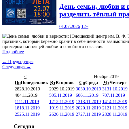
День семьи, любви и 
разделить тёплый пр
01.07.2026
12+
праздник, который бережно хранит в себе ценности взаимопони
примером настоящей любви и семейного согласия.
Подробнее
← Предыдущая
Следующая →
<
Ноябрь 2019
Пн
Понедельник
Вт
Вторник
Ср
Среда
Чт
Четверг
28
28.10.2019
29
29.10.2019
30
30.10.2019
31
31.10.2019
4
04.11.2019
5
05.11.2019
6
06.11.2019
7
07.11.2019
11
11.11.2019
12
12.11.2019
13
13.11.2019
14
14.11.2019
18
18.11.2019
19
19.11.2019
20
20.11.2019
21
21.11.2019
25
25.11.2019
26
26.11.2019
27
27.11.2019
28
28.11.2019
Сегодня