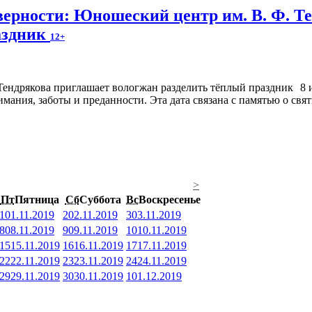
верности: Юношеский центр им. В. Ф. Т
аздник
12+
8 
мания, заботы и преданности. Эта дата связана с памятью о св
>
Пт
Пятница
Сб
Суббота
Вс
Воскресенье
1
01.11.2019
2
02.11.2019
3
03.11.2019
8
08.11.2019
9
09.11.2019
10
10.11.2019
15
15.11.2019
16
16.11.2019
17
17.11.2019
22
22.11.2019
23
23.11.2019
24
24.11.2019
29
29.11.2019
30
30.11.2019
1
01.12.2019