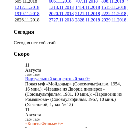
5
05.11.2018
6
06.11.2018
7
07.11.2018
8
08.11.2018
12
12.11.2018
13
13.11.2018
14
14.11.2018
15
15.11.2018
19
19.11.2018
20
20.11.2018
21
21.11.2018
22
22.11.2018
26
26.11.2018
27
27.11.2018
28
28.11.2018
29
29.11.2018
Сегодня
Сегодня нет событий
Скоро
11
Августа
11:30
-
12:30
Виртуальный концертный зал 0+
Показ м/ф «Мойдодыр» (Союзмультфильм, 1954,
16 мин.); «Ивашка из Дворца пионеров»
(Союзмультфильм, 1981, 10 мин.); «Паровозик из
Ромашкова» (Союзмультфильм, 1967, 10 мин.)
(Ульяновой, 1, зал № 12)
11
Августа
12:00
-
13:00
«КоневаФильм» 6+