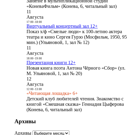
Занятие в мультипликационной студии
«КоневаФильм» (Конева, 6, читальный зал)
11
Августа
17:00
-
18:00
Виртуальный концертный зал 12+
Показ х/ф «Смелые люди» к 100-летию актера
театра и кино Сергея Гурзо (Мосфильм, 1950, 95
мин.) (Ульяновой, 1, зал № 12)
11
Августа
18:00
-
19:00
Презентация книги 12+
Новая книга поэта Антона Чёрного «Сбор» (ул.
М. Ульяновой, 1, зал № 20)
12
Августа
12:00
-
13:00
«Читающая лошадка» 6+
Детский клуб любителей чтения. Знакомство с
книгой «Смешная сказка» Геннадия Цыферова
(Конева, 6, читальный зал)
Архивы
Архивы