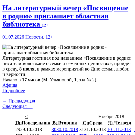
На литературный вечер «Посвящение
в родню» приглашает областная
библиотека
12+
01.07.2026
Новости
,
12+
Литературная гостиная под названием «Посвящение в родню:
писатели-вологжане о семье и семейных ценностях», пройдёт
в среду,
8 июля
, в рамках мероприятий ко Дню семьи, любви
и верности.
Начало в
17 часов
(М. Ульяновой, 1, зал № 2).
Афиша
Подробнее
← Предыдущая
Следующая →
<
Ноябрь 2018
Пн
Понедельник
Вт
Вторник
Ср
Среда
Чт
Четверг
29
29.10.2018
30
30.10.2018
31
31.10.2018
1
01.11.2018