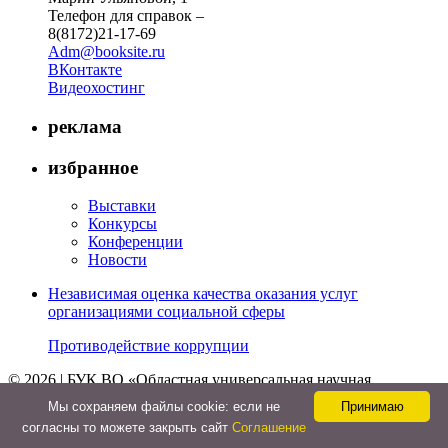
Телефон для справок –
8(8172)21-17-69
Adm@booksite.ru
ВКонтакте
Видеохостинг
реклама
избранное
Выставки
Конкурсы
Конференции
Новости
Независимая оценка качества оказания услуг
организациями социальной сферы
Противодействие коррупции
© 2026 | БУК ВО «Областная универсальная научная
библиотека»
Мы cохраняем файлы cookie: если не
Принимаю
↑
согласны то можете закрыть сайт
Соглашение