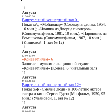
11
Августа
11:30
-
12:30
Виртуальный концертный зал 0+
Показ м/ф «Мойдодыр» (Союзмультфильм, 1954,
16 мин.); «Ивашка из Дворца пионеров»
(Союзмультфильм, 1981, 10 мин.); «Паровозик из
Ромашкова» (Союзмультфильм, 1967, 10 мин.)
(Ульяновой, 1, зал № 12)
11
Августа
12:00
-
13:00
«КоневаФильм» 6+
Занятие в мультипликационной студии
«КоневаФильм» (Конева, 6, читальный зал)
11
Августа
17:00
-
18:00
Виртуальный концертный зал 12+
Показ х/ф «Смелые люди» к 100-летию актера
театра и кино Сергея Гурзо (Мосфильм, 1950, 95
мин.) (Ульяновой, 1, зал № 12)
11
Августа
18:00
-
19:00