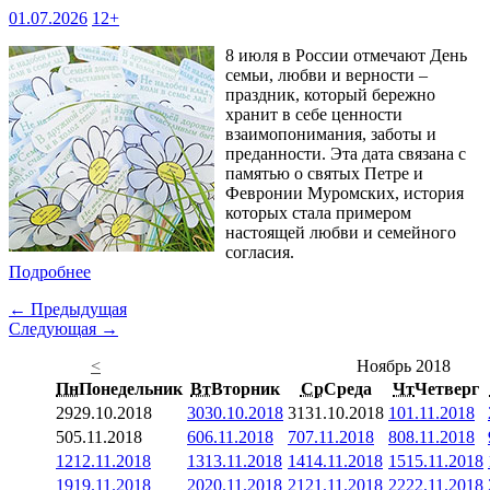
01.07.2026
12+
8 июля в России отмечают День
семьи, любви и верности –
праздник, который бережно
хранит в себе ценности
взаимопонимания, заботы и
преданности. Эта дата связана с
памятью о святых Петре и
Февронии Муромских, история
которых стала примером
настоящей любви и семейного
согласия.
Подробнее
← Предыдущая
Следующая →
<
Ноябрь 2018
Пн
Понедельник
Вт
Вторник
Ср
Среда
Чт
Четверг
29
29.10.2018
30
30.10.2018
31
31.10.2018
1
01.11.2018
5
05.11.2018
6
06.11.2018
7
07.11.2018
8
08.11.2018
12
12.11.2018
13
13.11.2018
14
14.11.2018
15
15.11.2018
19
19.11.2018
20
20.11.2018
21
21.11.2018
22
22.11.2018