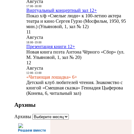
Августа
17:00
-
18:00
Виртуальный концертный зал 12+
Показ х/ф «Смелые люди» к 100-летию актера
театра и кино Сергея Гурзо (Мосфильм, 1950, 95
мин.) (Ульяновой, 1, зал № 12)
11
Августа
18:00
-
19:00
Презентация книги 12+
Новая книга поэта Антона Чёрного «Сбор» (ул.
М. Ульяновой, 1, зал № 20)
12
Августа
12:00
-
13:00
«Читающая лошадка» 6+
Детский клуб любителей чтения. Знакомство с
книгой «Смешная сказка» Геннадия Цыферова
(Конева, 6, читальный зал)
Архивы
Архивы
Решаем вместе