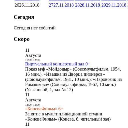
26
26.11.2018
27
27.11.2018
28
28.11.2018
29
29.11.2018
Сегодня
Сегодня нет событий
Скоро
11
Августа
11:30
-
12:30
Виртуальный концертный зал 0+
Показ м/ф «Мойдодыр» (Союзмультфильм, 1954,
16 мин.); «Ивашка из Дворца пионеров»
(Союзмультфильм, 1981, 10 мин.); «Паровозик из
Ромашкова» (Союзмультфильм, 1967, 10 мин.)
(Ульяновой, 1, зал № 12)
11
Августа
12:00
-
13:00
«КоневаФильм» 6+
Занятие в мультипликационной студии
«КоневаФильм» (Конева, 6, читальный зал)
11