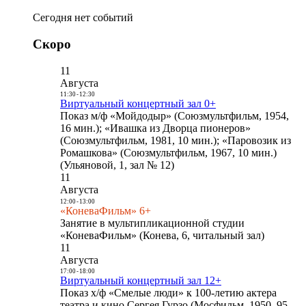
Сегодня нет событий
Скоро
11
Августа
11:30
-
12:30
Виртуальный концертный зал 0+
Показ м/ф «Мойдодыр» (Союзмультфильм, 1954,
16 мин.); «Ивашка из Дворца пионеров»
(Союзмультфильм, 1981, 10 мин.); «Паровозик из
Ромашкова» (Союзмультфильм, 1967, 10 мин.)
(Ульяновой, 1, зал № 12)
11
Августа
12:00
-
13:00
«КоневаФильм» 6+
Занятие в мультипликационной студии
«КоневаФильм» (Конева, 6, читальный зал)
11
Августа
17:00
-
18:00
Виртуальный концертный зал 12+
Показ х/ф «Смелые люди» к 100-летию актера
театра и кино Сергея Гурзо (Мосфильм, 1950, 95