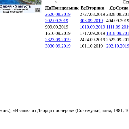
<
Се
Пн
Понедельник
Вт
Вторник
Ср
Среда
26
26.08.2019
27
27.08.2019
28
28.08.20
2
02.09.2019
3
03.09.2019
4
04.09.201
9
09.09.2019
10
10.09.2019
11
11.09.201
16
16.09.2019
17
17.09.2019
18
18.09.20
23
23.09.2019
24
24.09.2019
25
25.09.20
30
30.09.2019
1
01.10.2019
2
02.10.201
мин.); «Ивашка из Дворца пионеров» (Союзмультфильм, 1981, 10