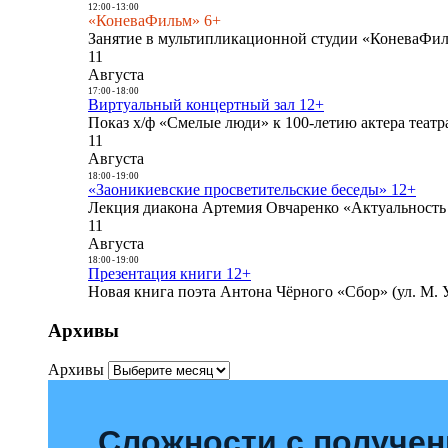
12:00
-
13:00
«КоневаФильм» 6+
Занятие в мультипликационной студии «КоневаФиль
11
Августа
17:00
-
18:00
Виртуальный концертный зал 12+
Показ х/ф «Смелые люди» к 100-летию актера театра
11
Августа
18:00
-
19:00
«Заоникиевские просветительские беседы» 12+
Лекция диакона Артемия Овчаренко «Актуальность 
11
Августа
18:00
-
19:00
Презентация книги 12+
Новая книга поэта Антона Чёрного «Сбор» (ул. М. У
Архивы
Архивы
Сложности с получе