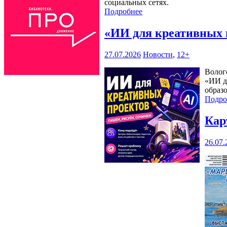
социальных сетях.
Подробнее
«ИИ для креативных 
27.07.2026
Новости
,
12+
Волог
«ИИ д
образ
Подро
Кар
26.07.