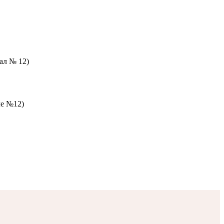
зал № 12)
ле №12)