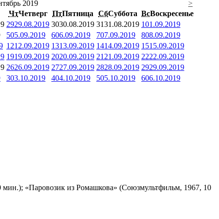
нтябрь 2019
>
Чт
Четверг
Пт
Пятница
Сб
Суббота
Вс
Воскресенье
19
29
29.08.2019
30
30.08.2019
31
31.08.2019
1
01.09.2019
9
5
05.09.2019
6
06.09.2019
7
07.09.2019
8
08.09.2019
9
12
12.09.2019
13
13.09.2019
14
14.09.2019
15
15.09.2019
19
19
19.09.2019
20
20.09.2019
21
21.09.2019
22
22.09.2019
19
26
26.09.2019
27
27.09.2019
28
28.09.2019
29
29.09.2019
9
3
03.10.2019
4
04.10.2019
5
05.10.2019
6
06.10.2019
 мин.); «Паровозик из Ромашкова» (Союзмультфильм, 1967, 10