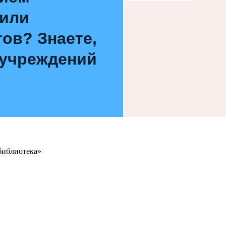
 или
ов? Знаете,
 учреждений
библиотека»