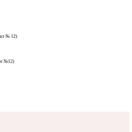
зал № 12)
ле №12)