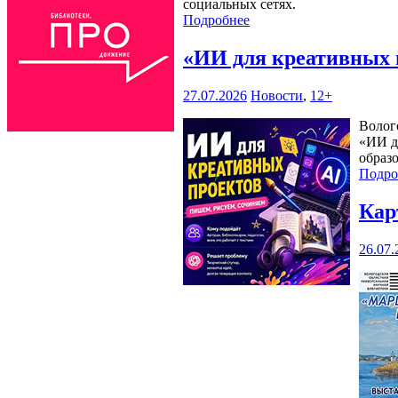
социальных сетях.
Подробнее
«ИИ для креативных 
27.07.2026
Новости
,
12+
Волог
«ИИ д
образ
Подро
Кар
26.07.