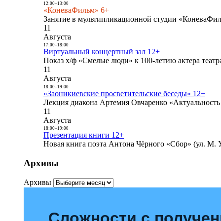
12:00
-
13:00
«КоневаФильм» 6+
Занятие в мультипликационной студии «КоневаФиль
11
Августа
17:00
-
18:00
Виртуальный концертный зал 12+
Показ х/ф «Смелые люди» к 100-летию актера театра
11
Августа
18:00
-
19:00
«Заоникиевские просветительские беседы» 12+
Лекция диакона Артемия Овчаренко «Актуальность 
11
Августа
18:00
-
19:00
Презентация книги 12+
Новая книга поэта Антона Чёрного «Сбор» (ул. М. У
Архивы
Архивы
Сложности с получе