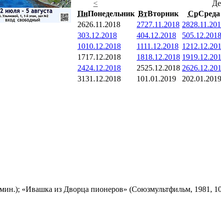
<
Де
Пн
Понедельник
Вт
Вторник
Ср
Среда
26
26.11.2018
27
27.11.2018
28
28.11.20
3
03.12.2018
4
04.12.2018
5
05.12.201
10
10.12.2018
11
11.12.2018
12
12.12.20
17
17.12.2018
18
18.12.2018
19
19.12.20
24
24.12.2018
25
25.12.2018
26
26.12.20
31
31.12.2018
1
01.01.2019
2
02.01.201
мин.); «Ивашка из Дворца пионеров» (Союзмультфильм, 1981, 10