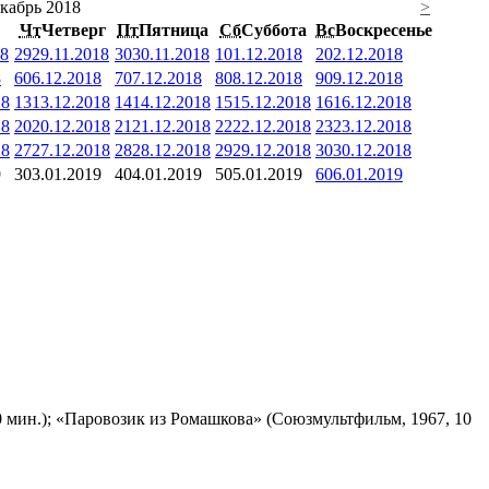
кабрь 2018
>
Чт
Четверг
Пт
Пятница
Сб
Суббота
Вс
Воскресенье
18
29
29.11.2018
30
30.11.2018
1
01.12.2018
2
02.12.2018
8
6
06.12.2018
7
07.12.2018
8
08.12.2018
9
09.12.2018
18
13
13.12.2018
14
14.12.2018
15
15.12.2018
16
16.12.2018
18
20
20.12.2018
21
21.12.2018
22
22.12.2018
23
23.12.2018
18
27
27.12.2018
28
28.12.2018
29
29.12.2018
30
30.12.2018
9
3
03.01.2019
4
04.01.2019
5
05.01.2019
6
06.01.2019
 мин.); «Паровозик из Ромашкова» (Союзмультфильм, 1967, 10