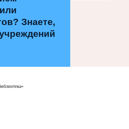
 или
ов? Знаете,
 учреждений
библиотека»