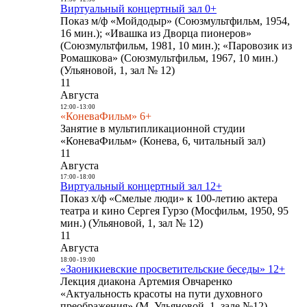
Виртуальный концертный зал 0+
Показ м/ф «Мойдодыр» (Союзмультфильм, 1954,
16 мин.); «Ивашка из Дворца пионеров»
(Союзмультфильм, 1981, 10 мин.); «Паровозик из
Ромашкова» (Союзмультфильм, 1967, 10 мин.)
(Ульяновой, 1, зал № 12)
11
Августа
12:00
-
13:00
«КоневаФильм» 6+
Занятие в мультипликационной студии
«КоневаФильм» (Конева, 6, читальный зал)
11
Августа
17:00
-
18:00
Виртуальный концертный зал 12+
Показ х/ф «Смелые люди» к 100-летию актера
театра и кино Сергея Гурзо (Мосфильм, 1950, 95
мин.) (Ульяновой, 1, зал № 12)
11
Августа
18:00
-
19:00
«Заоникиевские просветительские беседы» 12+
Лекция диакона Артемия Овчаренко
«Актуальность красоты на пути духовного
преображения» (М. Ульяновой, 1, зале №12)