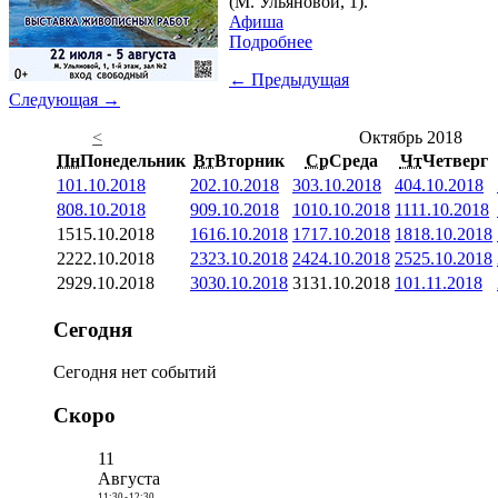
(М. Ульяновой, 1).
Афиша
Подробнее
← Предыдущая
Следующая →
<
Октябрь 2018
Пн
Понедельник
Вт
Вторник
Ср
Среда
Чт
Четверг
1
01.10.2018
2
02.10.2018
3
03.10.2018
4
04.10.2018
8
08.10.2018
9
09.10.2018
10
10.10.2018
11
11.10.2018
15
15.10.2018
16
16.10.2018
17
17.10.2018
18
18.10.2018
22
22.10.2018
23
23.10.2018
24
24.10.2018
25
25.10.2018
29
29.10.2018
30
30.10.2018
31
31.10.2018
1
01.11.2018
Сегодня
Сегодня нет событий
Скоро
11
Августа
11:30
-
12:30