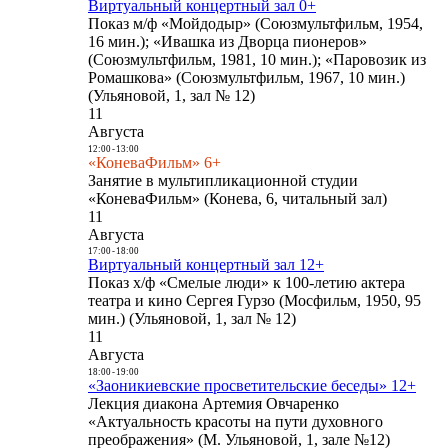
Виртуальный концертный зал 0+
Показ м/ф «Мойдодыр» (Союзмультфильм, 1954,
16 мин.); «Ивашка из Дворца пионеров»
(Союзмультфильм, 1981, 10 мин.); «Паровозик из
Ромашкова» (Союзмультфильм, 1967, 10 мин.)
(Ульяновой, 1, зал № 12)
11
Августа
12:00
-
13:00
«КоневаФильм» 6+
Занятие в мультипликационной студии
«КоневаФильм» (Конева, 6, читальный зал)
11
Августа
17:00
-
18:00
Виртуальный концертный зал 12+
Показ х/ф «Смелые люди» к 100-летию актера
театра и кино Сергея Гурзо (Мосфильм, 1950, 95
мин.) (Ульяновой, 1, зал № 12)
11
Августа
18:00
-
19:00
«Заоникиевские просветительские беседы» 12+
Лекция диакона Артемия Овчаренко
«Актуальность красоты на пути духовного
преображения» (М. Ульяновой, 1, зале №12)